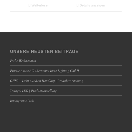
Weiterlesen
Details anzeigen
UNSERE NEUSTEN BEITRÄGE
Frohe Weihnachten
Private Assets AG übernimmt Insta Lighting GmbH
OHR2 – Licht aus dem Handlauf | Produktvorstellung
Triangel LED | Produktvorstellung
Intelligentes Licht