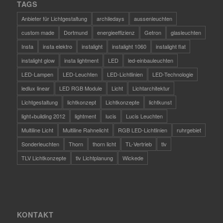
TAGS
Anbieter für Lichtgestaltung
archiledays
aussenleuchten
custom made
Dortmund
energieeffizienz
Getron
glasleuchten
Insta
insta elektro
instalight
instalight 1060
instalight flat
instalight glow
insta lightment
LED
led-einbauleuchten
LED-Lampen
LED-Leuchten
LED-Lichtlinien
LED-Technologie
ledlux linear
LED RGB Module
Licht
Lichtarchitektur
Lichtgestaltung
lichtkonzept
Lichtkonzepte
lichtkunst
light+building 2012
lightment
lucis
Lucis Leuchten
Multiline Licht
Multiline Rahnelicht
RGB LED-Lichtlinien
ruhrgebiet
Sonderleuchten
Thorn
thorn licht
TL-Vertrieb
tlv
TLV Lichtkonzepte
tlv Lichtplanung
Wickede
KONTAKT