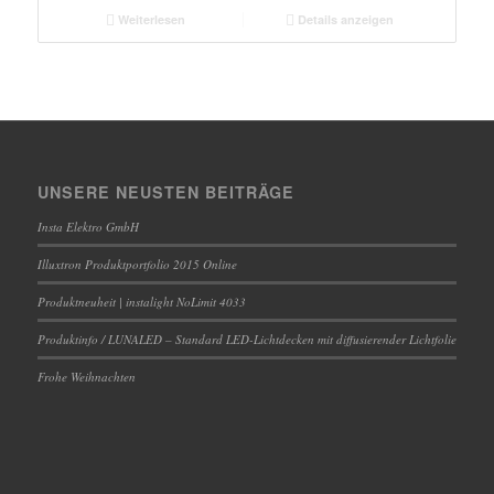
Weiterlesen
Details anzeigen
UNSERE NEUSTEN BEITRÄGE
Insta Elektro GmbH
Illuxtron Produktportfolio 2015 Online
Produktneuheit | instalight NoLimit 4033
Produktinfo / LUNALED – Standard LED-Lichtdecken mit diffusierender Lichtfolie
Frohe Weihnachten