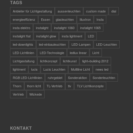
TAGS
Anbieter für Lichtgestaltung
aussenleuchten
custom made
dial
energieeffizienz
Essen
glasleuchten
Illuxtron
Insta
insta elektro
instalight
instalight 1060
instalight 1065
instalight flat
instalight glow
insta lightment
LED
led-downlights
led-einbauleuchten
LED-Lampen
LED-Leuchten
LED-Lichtlinien
LED-Technologie
ledlux linear
Licht
Lichtgestaltung
lichtkonzept
lichtkunst
light+building 2012
lightment
lucis
Lucis Leuchten
Multiline Licht
news led
RGB LED-Lichtlinien
ruhrgebiet
Sonderaktion
Sonderleuchten
Thorn
thorn licht
TL-Vertrieb
tlv
TLV Lichtkonzepte
Vertrieb
Wickede
KONTAKT