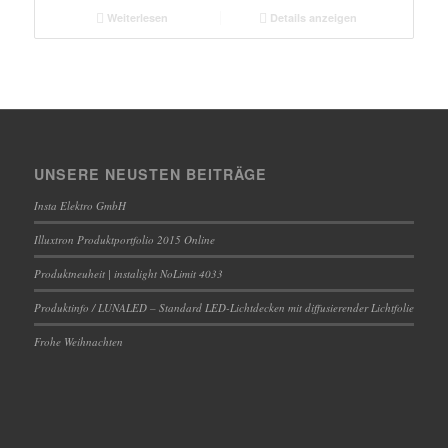
Weiterlesen
Details anzeigen
UNSERE NEUSTEN BEITRÄGE
Insta Elektro GmbH
Illuxtron Produktportfolio 2015 Online
Produktneuheit | instalight NoLimit 4033
Produktinfo / LUNALED – Standard LED-Lichtdecken mit diffusierender Lichtfolie
Frohe Weihnachten