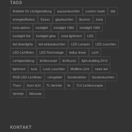
TAGS
Anbieter für Lichtgestaltung
aussenleuchten
custom made
dial
energieeffizienz
Essen
glasleuchten
Illuxtron
Insta
insta elektro
instalight
instalight 1060
instalight 1065
instalight flat
instalight glow
insta lightment
LED
led-downlights
led-einbauleuchten
LED-Lampen
LED-Leuchten
LED-Lichtlinien
LED-Technologie
ledlux linear
Licht
Lichtgestaltung
lichtkonzept
lichtkunst
light+building 2012
lightment
lucis
Lucis Leuchten
Multiline Licht
news led
RGB LED-Lichtlinien
ruhrgebiet
Sonderaktion
Sonderleuchten
Thorn
thorn licht
TL-Vertrieb
tlv
TLV Lichtkonzepte
Vertrieb
Wickede
KONTAKT