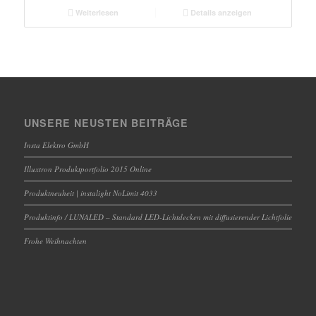
Weiterlesen
Details anzeigen
UNSERE NEUSTEN BEITRÄGE
Insta Elektro GmbH
Illuxtron Produktportfolio 2015 Online
Produktneuheit | instalight NoLimit 4033
Produktinfo / LUNALED – Standard LED-Lichtdecken mit diffusierender Lichtfolie
Frohe Weihnachten