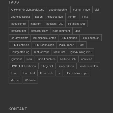
TAGS
Anbieter für Lichtgestaltung
aussenleuchten
custom made
dial
energieeffizienz
Essen
glasleuchten
Illuxtron
Insta
insta elektro
instalight
instalight 1060
instalight 1065
instalight flat
instalight glow
insta lightment
LED
led-downlights
led-einbauleuchten
LED-Lampen
LED-Leuchten
LED-Lichtlinien
LED-Technologie
ledlux linear
Licht
Lichtgestaltung
lichtkonzept
lichtkunst
light+building 2012
lightment
lucis
Lucis Leuchten
Multiline Licht
news led
RGB LED-Lichtlinien
ruhrgebiet
Sonderaktion
Sonderleuchten
Thorn
thorn licht
TL-Vertrieb
tlv
TLV Lichtkonzepte
Vertrieb
Wickede
KONTAKT