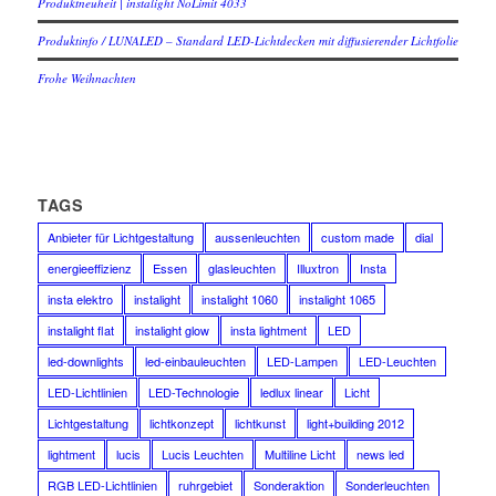
Produktneuheit | instalight NoLimit 4033
Produktinfo / LUNALED – Standard LED-Lichtdecken mit diffusierender Lichtfolie
Frohe Weihnachten
TAGS
Anbieter für Lichtgestaltung
aussenleuchten
custom made
dial
energieeffizienz
Essen
glasleuchten
Illuxtron
Insta
insta elektro
instalight
instalight 1060
instalight 1065
instalight flat
instalight glow
insta lightment
LED
led-downlights
led-einbauleuchten
LED-Lampen
LED-Leuchten
LED-Lichtlinien
LED-Technologie
ledlux linear
Licht
Lichtgestaltung
lichtkonzept
lichtkunst
light+building 2012
lightment
lucis
Lucis Leuchten
Multiline Licht
news led
RGB LED-Lichtlinien
ruhrgebiet
Sonderaktion
Sonderleuchten