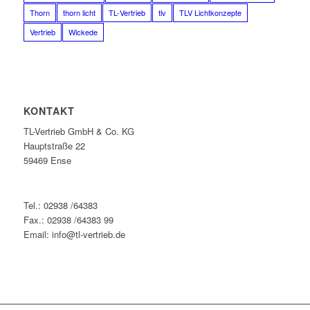
Thorn
thorn licht
TL-Vertrieb
tlv
TLV Lichtkonzepte
Vertrieb
Wickede
KONTAKT
TL-Vertrieb GmbH & Co. KG
Hauptstraße 22
59469 Ense
Tel.: 02938 /64383
Fax.: 02938 /64383 99
Email: info@tl-vertrieb.de