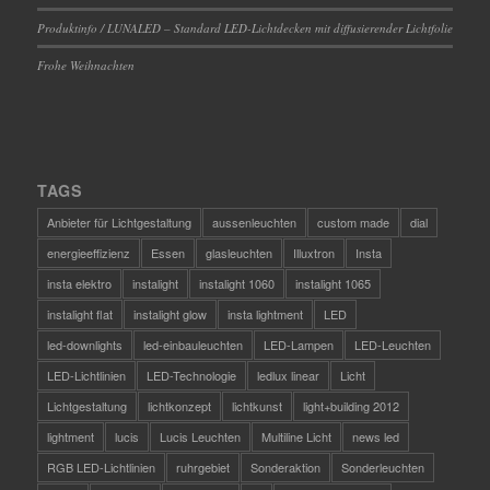
Produktinfo / LUNALED – Standard LED-Lichtdecken mit diffusierender Lichtfolie
Frohe Weihnachten
TAGS
Anbieter für Lichtgestaltung
aussenleuchten
custom made
dial
energieeffizienz
Essen
glasleuchten
Illuxtron
Insta
insta elektro
instalight
instalight 1060
instalight 1065
instalight flat
instalight glow
insta lightment
LED
led-downlights
led-einbauleuchten
LED-Lampen
LED-Leuchten
LED-Lichtlinien
LED-Technologie
ledlux linear
Licht
Lichtgestaltung
lichtkonzept
lichtkunst
light+building 2012
lightment
lucis
Lucis Leuchten
Multiline Licht
news led
RGB LED-Lichtlinien
ruhrgebiet
Sonderaktion
Sonderleuchten