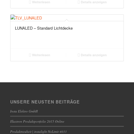
Weiterlesen
Details anzeigen
LUNALED – Standard Lichtdecke
Weiterlesen
Details anzeigen
UNSERE NEUSTEN BEITRÄGE
Insta Elektro GmbH
Illuxtron Produktportfolio 2015 Online
Produktneuheit | instalight NoLimit 4033