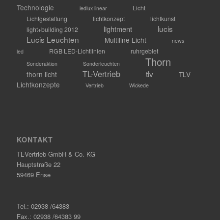
Technologie
Licht
ledlux linear
Lichtgestaltung
lichtkonzept
lichtkunst
lucis
lightment
light+building 2012
Lucis Leuchten
Multiline Licht
news
RGB LED-Lichtlinien
ruhrgebiet
led
Thorn
Sonderaktion
Sonderleuchten
TL-Vertrieb
tlv
thorn licht
TLV
Lichtkonzepte
Vertrieb
Wickede
KONTAKT
TL-Vertrieb GmbH & Co. KG
Hauptstraße 22
59469 Ense
Tel.: 02938 /64383
Fax.: 02938 /64383 99