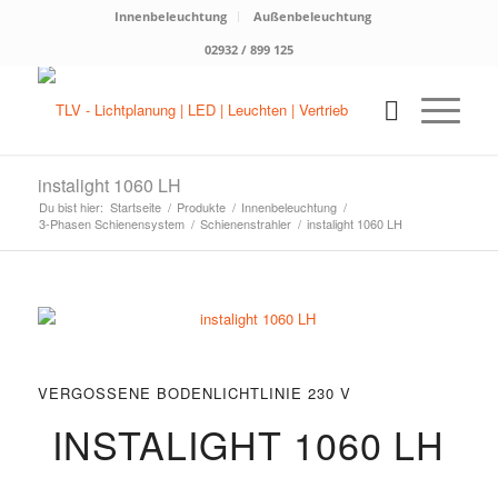
Innenbeleuchtung
Außenbeleuchtung
02932 / 899 125
instalight 1060 LH
Du bist hier:
Startseite
/
Produkte
/
Innenbeleuchtung
/
3-Phasen Schienensystem
/
Schienenstrahler
/
instalight 1060 LH
VERGOSSENE BODENLICHTLINIE 230 V
INSTALIGHT 1060 LH