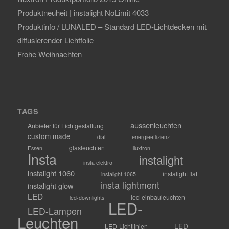
Produktneuheit | instalight NoLimit 4033
Produktinfo / LUNALED – Standard LED-Lichtdecken mit
diffusierender Lichtfolie
Frohe Weihnachten
TAGS
aussenleuchten
Anbieter für Lichtgestaltung
custom made
dial
energieeffizienz
glasleuchten
Essen
Illuxtron
Insta
instalight
insta elektro
instalight 1060
instalight flat
instalight 1065
insta lightment
instalight glow
LED
led-einbauleuchten
led-downlights
LED-
LED-Lampen
Leuchten
LED-
LED-Lichtlinien