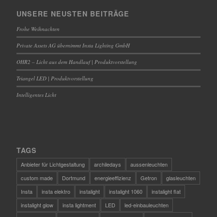
UNSERE NEUSTEN BEITRÄGE
Frohe Weihnachten
Private Assets AG übernimmt Insta Lighting GmbH
OHR2 – Licht aus dem Handlauf | Produktvorstellung
Triangel LED | Produktvorstellung
Intelligentes Licht
TAGS
Anbieter für Lichtgestaltung
archiledays
aussenleuchten
custom made
Dortmund
energieeffizienz
Getron
glasleuchten
Insta
insta elektro
instalight
instalight 1060
instalight flat
instalight glow
insta lightment
LED
led-einbauleuchten