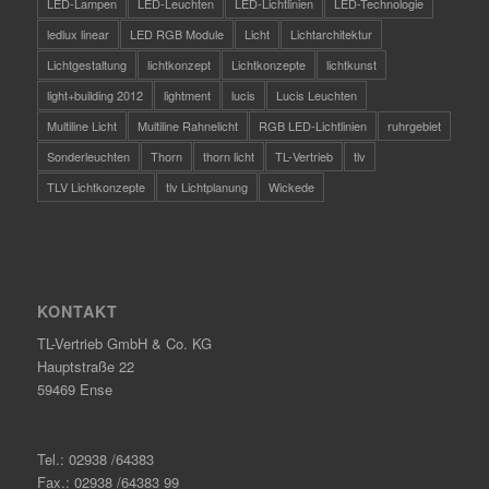
LED-Lampen
LED-Leuchten
LED-Lichtlinien
LED-Technologie
ledlux linear
LED RGB Module
Licht
Lichtarchitektur
Lichtgestaltung
lichtkonzept
Lichtkonzepte
lichtkunst
light+building 2012
lightment
lucis
Lucis Leuchten
Multiline Licht
Multiline Rahnelicht
RGB LED-Lichtlinien
ruhrgebiet
Sonderleuchten
Thorn
thorn licht
TL-Vertrieb
tlv
TLV Lichtkonzepte
tlv Lichtplanung
Wickede
KONTAKT
TL-Vertrieb GmbH & Co. KG
Hauptstraße 22
59469 Ense
Tel.: 02938 /64383
Fax.: 02938 /64383 99