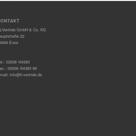
KONTAKT
L-Vertrieb GmbH & Co. KG
auptstraße 22
9469 Ense
el.: 02938 /64383
ax.: 02938 /64383 99
mail: info@tl-vertrieb.de