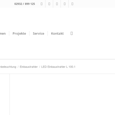
02932 / 899 125
men
Projekte
Service
Kontakt
nbeleuchtung
/
Einbaustrahler
/
LED Einbaustrahler L 100.1