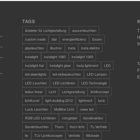
TAGS
T
Anbieter für Lichtgestaltung
aussenleuchten
H
custom made
dial
energieeffizienz
Essen
5
glasleuchten
Illuxtron
Insta
insta elektro
instalight
instalight 1060
instalight 1065
T
instalight flat
instalight glow
insta lightment
LED
F
led-downlights
led-einbauleuchten
LED-Lampen
E
LED-Leuchten
LED-Lichtlinien
LED-Technologie
ledlux linear
Licht
Lichtgestaltung
lichtkonzept
lichtkunst
light+building 2012
lightment
lucis
Lucis Leuchten
Multiline Licht
news led
RGB LED-Lichtlinien
ruhrgebiet
Sonderaktion
Sonderleuchten
Thorn
thorn licht
TL-Vertrieb
tlv
TLV Lichtkonzepte
Vertrieb
Wickede