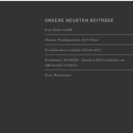
UNSERE NEUSTEN BEITRÄGE
Insta Elektro GmbH
Illuxtron Produktportfolio 2015 Online
Produktneuheit | instalight NoLimit 4033
Produktinfo / LUNALED – Standard LED-Lichtdecken mit
diffusierender Lichtfolie
Frohe Weihnachten