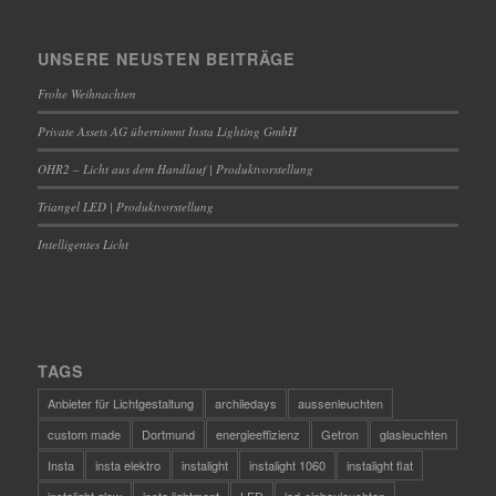
UNSERE NEUSTEN BEITRÄGE
Frohe Weihnachten
Private Assets AG übernimmt Insta Lighting GmbH
OHR2 – Licht aus dem Handlauf | Produktvorstellung
Triangel LED | Produktvorstellung
Intelligentes Licht
TAGS
Anbieter für Lichtgestaltung
archiledays
aussenleuchten
custom made
Dortmund
energieeffizienz
Getron
glasleuchten
Insta
insta elektro
instalight
instalight 1060
instalight flat
instalight glow
insta lightment
LED
led-einbauleuchten