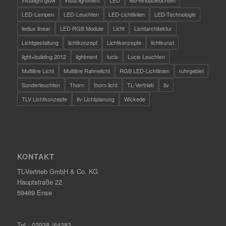
LED-Lampen
LED-Leuchten
LED-Lichtlinien
LED-Technologie
ledlux linear
LED RGB Module
Licht
Lichtarchitektur
Lichtgestaltung
lichtkonzept
Lichtkonzepte
lichtkunst
light+building 2012
lightment
lucis
Lucis Leuchten
Multiline Licht
Multiline Rahnelicht
RGB LED-Lichtlinien
ruhrgebiet
Sonderleuchten
Thorn
thorn licht
TL-Vertrieb
tlv
TLV Lichtkonzepte
tlv Lichtplanung
Wickede
KONTAKT
TL-Vertrieb GmbH & Co. KG
Hauptstraße 22
59469 Ense
Tel.: 02938 /64383