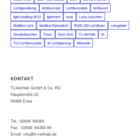
Lichtgestaltung
lichtkonzept
Lichtkonzepte
lichtkunst
light+building 2012
lightment
lucis
Lucis Leuchten
Multiline Licht
Multiline Rahnelicht
RGB LED-Lichtlinien
ruhrgebiet
Sonderleuchten
Thorn
thorn licht
TL-Vertrieb
tlv
TLV Lichtkonzepte
tlv Lichtplanung
Wickede
KONTAKT
TL-Vertrieb GmbH & Co. KG
Hauptstraße 22
59469 Ense
Tel.: 02938 /64383
Fax.: 02938 /64383 99
Email: info@tl-vertrieb.de