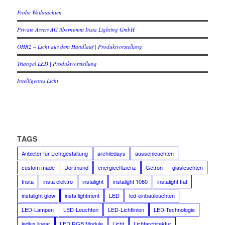
Frohe Weihnachten
Private Assets AG übernimmt Insta Lighting GmbH
OHR2 – Licht aus dem Handlauf | Produktvorstellung
Triangel LED | Produktvorstellung
Intelligentes Licht
TAGS
Anbieter für Lichtgestaltung
archiledays
aussenleuchten
custom made
Dortmund
energieeffizienz
Getron
glasleuchten
Insta
insta elektro
instalight
instalight 1060
instalight flat
instalight glow
insta lightment
LED
led-einbauleuchten
LED-Lampen
LED-Leuchten
LED-Lichtlinien
LED-Technologie
ledlux linear
LED RGB Module
Licht
Lichtarchitektur