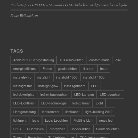
Produktinfo / LUNALED – Standard LED-Lichtdecken mit diffusierender Lichtfolie
Frohe Weihnachten
TAGS
Anbieter für Lichtgestaltung
aussenleuchten
custom made
dial
energieeffizienz
Essen
glasleuchten
Illuxtron
Insta
insta elektro
instalight
instalight 1060
instalight 1065
instalight flat
instalight glow
insta lightment
LED
led-downlights
led-einbauleuchten
LED-Lampen
LED-Leuchten
LED-Lichtlinien
LED-Technologie
ledlux linear
Licht
Lichtgestaltung
lichtkonzept
lichtkunst
light+building 2012
lightment
lucis
Lucis Leuchten
Multiline Licht
news led
RGB LED-Lichtlinien
ruhrgebiet
Sonderaktion
Sonderleuchten
Thorn
thorn licht
TL-Vertrieb
tlv
TLV Lichtkonzepte