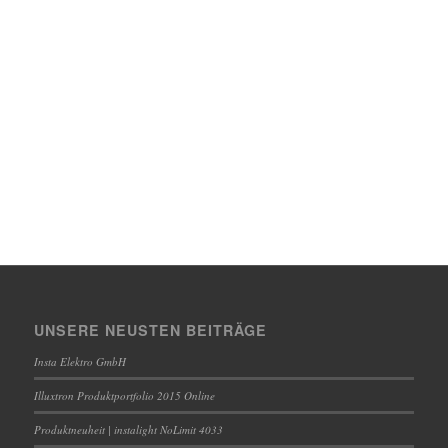
UNSERE NEUSTEN BEITRÄGE
Insta Elektro GmbH
Illuxtron Produktportfolio 2015 Online
Produktneuheit | instalight NoLimit 4033