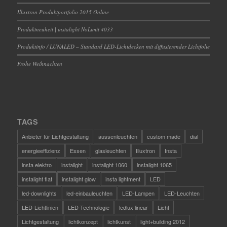
Illuxtron Produktportfolio 2015 Online
Produktneuheit | instalight NoLimit 4033
Produktinfo / LUNALED – Standard LED-Lichtdecken mit diffusierender Lichtfolie
Frohe Weihnachten
TAGS
Anbieter für Lichtgestaltung
aussenleuchten
custom made
dial
energieeffizienz
Essen
glasleuchten
Illuxtron
Insta
insta elektro
instalight
instalight 1060
instalight 1065
instalight flat
instalight glow
insta lightment
LED
led-downlights
led-einbauleuchten
LED-Lampen
LED-Leuchten
LED-Lichtlinien
LED-Technologie
ledlux linear
Licht
Lichtgestaltung
lichtkonzept
lichtkunst
light+building 2012