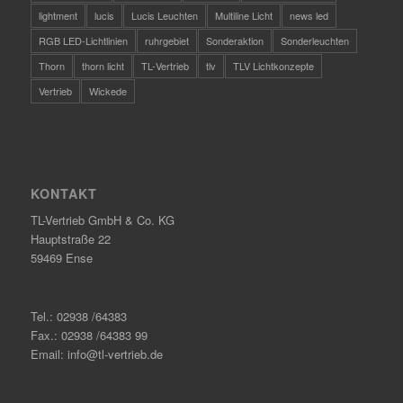
lightment
lucis
Lucis Leuchten
Multiline Licht
news led
RGB LED-Lichtlinien
ruhrgebiet
Sonderaktion
Sonderleuchten
Thorn
thorn licht
TL-Vertrieb
tlv
TLV Lichtkonzepte
Vertrieb
Wickede
KONTAKT
TL-Vertrieb GmbH & Co. KG
Hauptstraße 22
59469 Ense
Tel.: 02938 /64383
Fax.: 02938 /64383 99
Email: info@tl-vertrieb.de