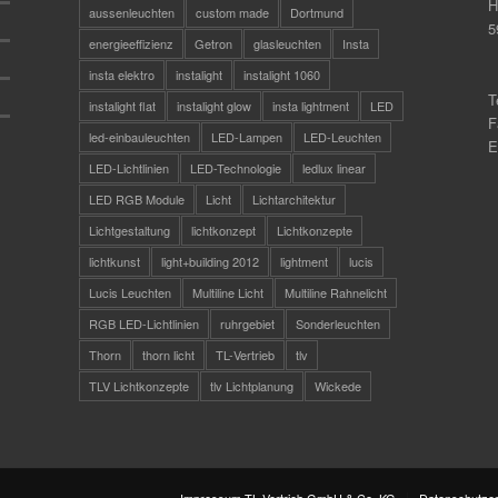
H
aussenleuchten
custom made
Dortmund
5
energieeffizienz
Getron
glasleuchten
Insta
insta elektro
instalight
instalight 1060
T
instalight flat
instalight glow
insta lightment
LED
F
led-einbauleuchten
LED-Lampen
LED-Leuchten
E
LED-Lichtlinien
LED-Technologie
ledlux linear
LED RGB Module
Licht
Lichtarchitektur
Lichtgestaltung
lichtkonzept
Lichtkonzepte
lichtkunst
light+building 2012
lightment
lucis
Lucis Leuchten
Multiline Licht
Multiline Rahnelicht
RGB LED-Lichtlinien
ruhrgebiet
Sonderleuchten
Thorn
thorn licht
TL-Vertrieb
tlv
TLV Lichtkonzepte
tlv Lichtplanung
Wickede
Impressum TL-Vertrieb GmbH & Co. KG
Datenschutzer