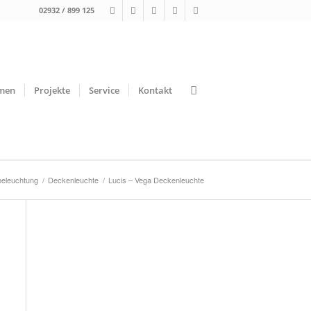
02932 / 899 125
men
Projekte
Service
Kontakt
beleuchtung
/
Deckenleuchte
/
Lucis – Vega Deckenleuchte