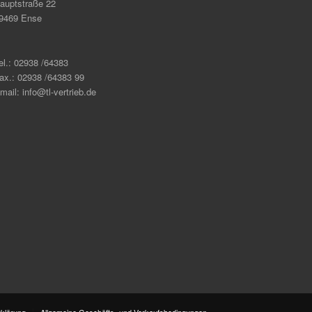
auptstraße 22
9469 Ense
el.: 02938 /64383
ax.: 02938 /64383 99
mail: info@tl-vertrieb.de
klärung
Allgemeine Geschäfts- und Verkaufsbedingungen