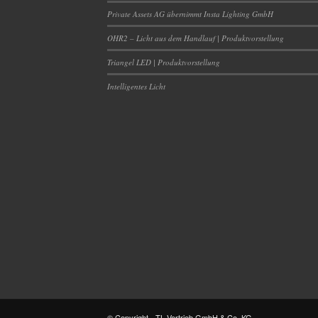
Private Assets AG übernimmt Insta Lighting GmbH
OHR2 – Licht aus dem Handlauf | Produktvorstellung
Triangel LED | Produktvorstellung
Intelligentes Licht
© Copyright - TL-Vertrieb GmbH & Co. KG