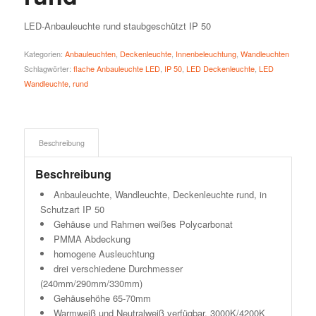
LED-Anbauleuchte rund staubgeschützt IP 50
Kategorien:
Anbauleuchten
,
Deckenleuchte
,
Innenbeleuchtung
,
Wandleuchten
Schlagwörter:
flache Anbauleuchte LED
,
IP 50
,
LED Deckenleuchte
,
LED
Wandleuchte
,
rund
Beschreibung
Beschreibung
Anbauleuchte, Wandleuchte, Deckenleuchte rund, in
Schutzart IP 50
Gehäuse und Rahmen weißes Polycarbonat
PMMA Abdeckung
homogene Ausleuchtung
drei verschiedene Durchmesser
(240mm/290mm/330mm)
Gehäusehöhe 65-70mm
Warmweiß und Neutralweiß verfügbar, 3000K/4200K