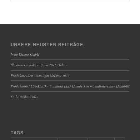
UNSERE NEUSTEN BEITRÄGE
Insta Elektro GmbH
Illuxtron Produktportfolio 2015 Online
Produktneuheit | instalight NoLimit 4033
Produktinfo / LUNALED – Standard LED-Lichtdecken mit diffusierender Lichtfolie
Frohe Weihnachten
TAGS