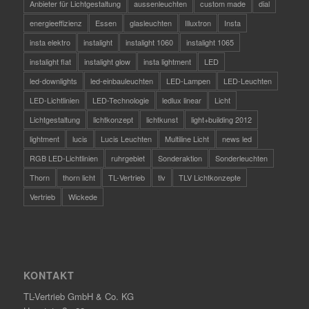
Anbieter für Lichtgestaltung
aussenleuchten
custom made
dial
energieeffizienz
Essen
glasleuchten
Illuxtron
Insta
insta elektro
instalight
instalight 1060
instalight 1065
instalight flat
instalight glow
insta lightment
LED
led-downlights
led-einbauleuchten
LED-Lampen
LED-Leuchten
LED-Lichtlinien
LED-Technologie
ledlux linear
Licht
Lichtgestaltung
lichtkonzept
lichtkunst
light+building 2012
lightment
lucis
Lucis Leuchten
Multiline Licht
news led
RGB LED-Lichtlinien
ruhrgebiet
Sonderaktion
Sonderleuchten
Thorn
thorn licht
TL-Vertrieb
tlv
TLV Lichtkonzepte
Vertrieb
Wickede
KONTAKT
TL-Vertrieb GmbH & Co. KG