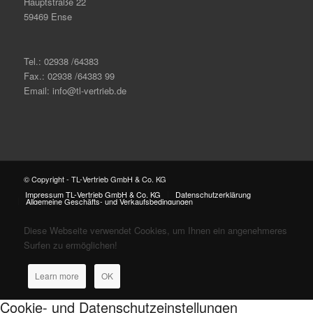
Hauptstraße 22
59469 Ense
Tel.: 02938 /64383
Fax.: 02938 /64383 99
Email: info@tl-vertrieb.de
© Copyright - TL-Vertrieb GmbH & Co. KG
Impressum TL-Vertrieb GmbH & Co. KG
Datenschutzerklärung
Allgemeine Geschäfts- und Verkaufsbedingungen
Diese Webseite verwendet Cookies, um Ihnen ein angenehmeres
Surfen zu ermöglichen!
Learn more
OK
Cookie- und Datenschutzeinstellungen