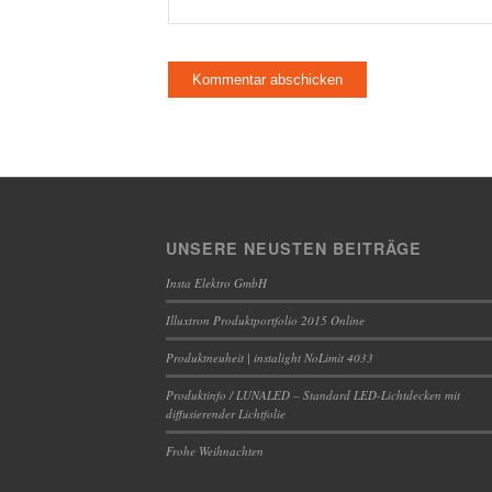
UNSERE NEUSTEN BEITRÄGE
Insta Elektro GmbH
Illuxtron Produktportfolio 2015 Online
Produktneuheit | instalight NoLimit 4033
Produktinfo / LUNALED – Standard LED-Lichtdecken mit
diffusierender Lichtfolie
Frohe Weihnachten