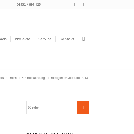
02932 / 899 125
men
Projekte
Service
Kontakt
les
/
Thorn | LED-Beleuchtung für intelligente Gebäude 2013