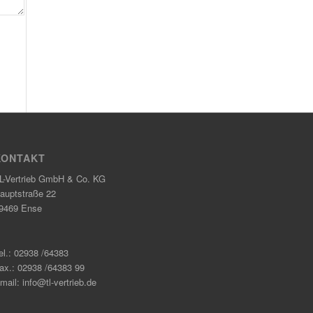
KONTAKT
L-Vertrieb GmbH & Co. KG
auptstraße 22
9469 Ense
el.: 02938 /64383
ax.: 02938 /64383 99
mail: info@tl-vertrieb.de