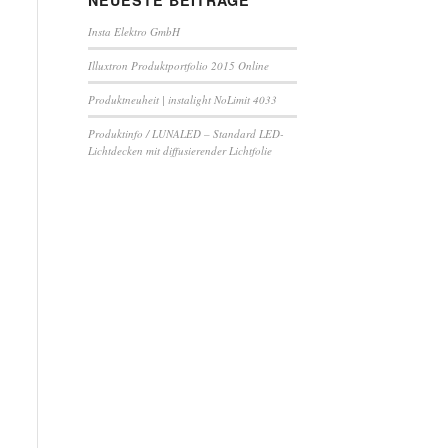
NEUESTE BEITRÄGE
Insta Elektro GmbH
Illuxtron Produktportfolio 2015 Online
Produktneuheit | instalight NoLimit 4033
Produktinfo / LUNALED – Standard LED-
Lichtdecken mit diffusierender Lichtfolie