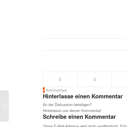
0
Kommentare
Hinterlasse einen Kommentar
Insta präsentierte neueste
An der Diskussion beteiligen?
Entwicklungsergebnisse auf der
Hinterlasse uns deinen Kommentar!
Vertriebstagung im...
Schreibe einen Kommentar
Deine E-Mail-Adresse wird nicht veröffentlicht.
Erfo