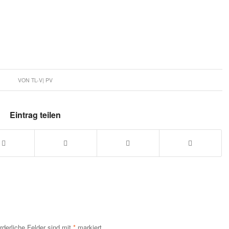
VON
TL-V| PV
Eintrag teilen
rderliche Felder sind mit
*
markiert