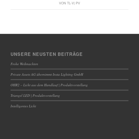
VON
TL-V| PV
UNSERE NEUSTEN BEITRÄGE
Frohe Weihnachten
Private Assets AG übernimmt Insta Lighting GmbH
OHR2 – Licht aus dem Handlauf | Produktvorstellung
Triangel LED | Produktvorstellung
Intelligentes Licht