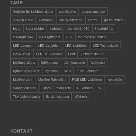
TAGS
Anbieter für Lichtgestaltung
archiledays
aussenleuchten
custom made
Dortmund
energieeffizienz
Getron
glasleuchten
Insta
insta elektro
instalight
instalight 1060
instalight flat
instalight glow
insta lightment
LED
led-einbauleuchten
LED-Lampen
LED-Leuchten
LED-Lichtlinien
LED-Technologie
ledlux linear
LED RGB Module
Licht
Lichtarchitektur
Lichtgestaltung
lichtkonzept
Lichtkonzepte
lichtkunst
light+building 2012
lightment
lucis
Lucis Leuchten
Multiline Licht
Multiline Rahnelicht
RGB LED-Lichtlinien
ruhrgebiet
Sonderleuchten
Thorn
thorn licht
TL-Vertrieb
tlv
TLV Lichtkonzepte
tlv Lichtplanung
Wickede
KONTAKT