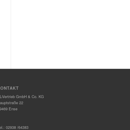
KONTAKT
L-Vertrieb GmbH & Co. KG
auptstraße 22
9469 Ense
el.: 02938 /64383