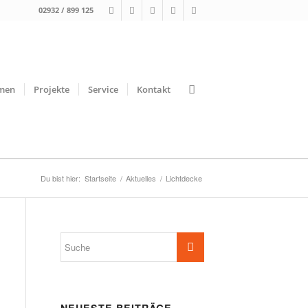
02932 / 899 125
men
Projekte
Service
Kontakt
Du bist hier:
Startseite
/
Aktuelles
/
Lichtdecke