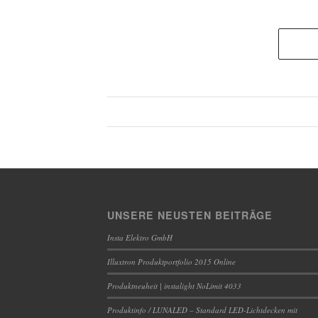
UNSERE NEUSTEN BEITRÄGE
Insta Elektro GmbH
Illuxtron Produktportfolio 2015 Online
Produktneuheit | instalight NoLimit 4033
Produktinfo / LUNALED – Standard LED-Lichtdecken mit