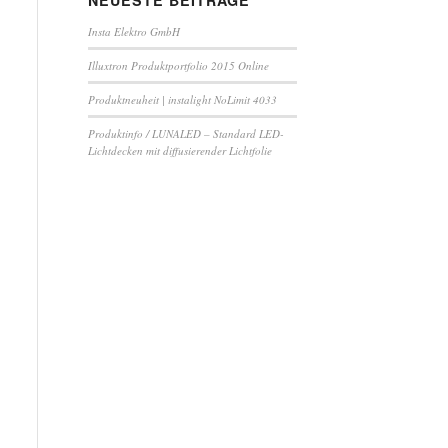
NEUESTE BEITRÄGE
Insta Elektro GmbH
Illuxtron Produktportfolio 2015 Online
Produktneuheit | instalight NoLimit 4033
Produktinfo / LUNALED – Standard LED-
Lichtdecken mit diffusierender Lichtfolie