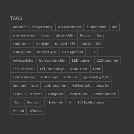
TAGS
Anbieter für Lichtgestaltung
aussenleuchten
custom made
dial
energieeffizienz
Essen
glasleuchten
Illuxtron
Insta
insta elektro
instalight
instalight 1060
instalight 1065
instalight flat
instalight glow
insta lightment
LED
led-downlights
led-einbauleuchten
LED-Lampen
LED-Leuchten
LED-Lichtlinien
LED-Technologie
ledlux linear
Licht
Lichtgestaltung
lichtkonzept
lichtkunst
light+building 2012
lightment
lucis
Lucis Leuchten
Multiline Licht
news led
RGB LED-Lichtlinien
ruhrgebiet
Sonderaktion
Sonderleuchten
Thorn
thorn licht
TL-Vertrieb
tlv
TLV Lichtkonzepte
Vertrieb
Wickede