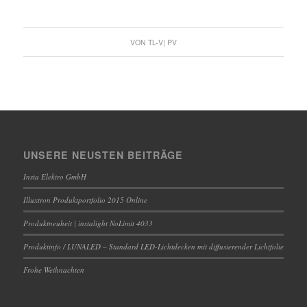
VON
TL-V| PV
UNSERE NEUSTEN BEITRÄGE
Insta Elektro GmbH
Illuxtron Produktportfolio 2015 Online
Produktneuheit | instalight NoLimit 4033
Produktinfo / LUNALED – Standard LED-Lichtdecken mit diffusierender Lichtfolie
Frohe Weihnachten