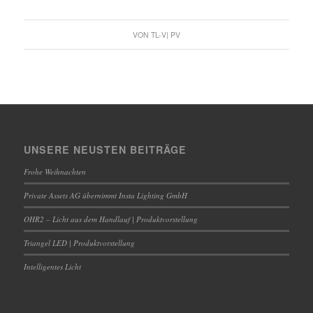
VON
TL-V| PV
UNSERE NEUSTEN BEITRÄGE
Frohe Weihnachten
Private Assets AG übernimmt Insta Lighting GmbH
OHR2 – Licht aus dem Handlauf | Produktvorstellung
Triangel LED | Produktvorstellung
Intelligentes Licht