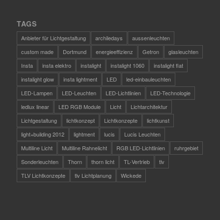
TAGS
Anbieter für Lichtgestaltung
archiledays
aussenleuchten
custom made
Dortmund
energieeffizienz
Getron
glasleuchten
Insta
insta elektro
instalight
instalight 1060
instalight flat
instalight glow
insta lightment
LED
led-einbauleuchten
LED-Lampen
LED-Leuchten
LED-Lichtlinien
LED-Technologie
ledlux linear
LED RGB Module
Licht
Lichtarchitektur
Lichtgestaltung
lichtkonzept
Lichtkonzepte
lichtkunst
light+building 2012
lightment
lucis
Lucis Leuchten
Multiline Licht
Multiline Rahnelicht
RGB LED-Lichtlinien
ruhrgebiet
Sonderleuchten
Thorn
thorn licht
TL-Vertrieb
tlv
TLV Lichtkonzepte
tlv Lichtplanung
Wickede