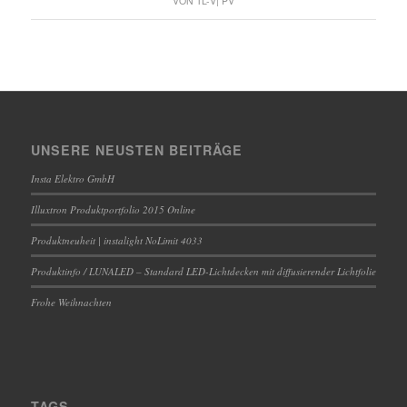
VON
TL-V| PV
UNSERE NEUSTEN BEITRÄGE
Insta Elektro GmbH
Illuxtron Produktportfolio 2015 Online
Produktneuheit | instalight NoLimit 4033
Produktinfo / LUNALED – Standard LED-Lichtdecken mit diffusierender Lichtfolie
Frohe Weihnachten
TAGS