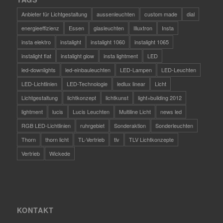
Anbieter für Lichtgestaltung
aussenleuchten
custom made
dial
energieeffizienz
Essen
glasleuchten
Illuxtron
Insta
insta elektro
instalight
instalight 1060
instalight 1065
instalight flat
instalight glow
insta lightment
LED
led-downlights
led-einbauleuchten
LED-Lampen
LED-Leuchten
LED-Lichtlinien
LED-Technologie
ledlux linear
Licht
Lichtgestaltung
lichtkonzept
lichtkunst
light+building 2012
lightment
lucis
Lucis Leuchten
Multiline Licht
news led
RGB LED-Lichtlinien
ruhrgebiet
Sonderaktion
Sonderleuchten
Thorn
thorn licht
TL-Vertrieb
tlv
TLV Lichtkonzepte
Vertrieb
Wickede
KONTAKT