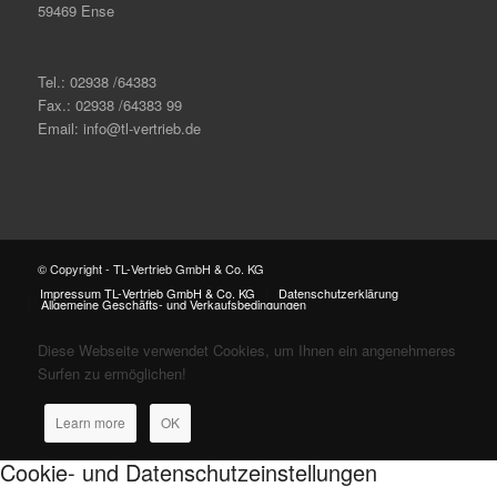
59469 Ense
Tel.: 02938 /64383
Fax.: 02938 /64383 99
Email: info@tl-vertrieb.de
© Copyright - TL-Vertrieb GmbH & Co. KG
Impressum TL-Vertrieb GmbH & Co. KG
Datenschutzerklärung
Allgemeine Geschäfts- und Verkaufsbedingungen
Diese Webseite verwendet Cookies, um Ihnen ein angenehmeres
Surfen zu ermöglichen!
Learn more
OK
Cookie- und Datenschutzeinstellungen