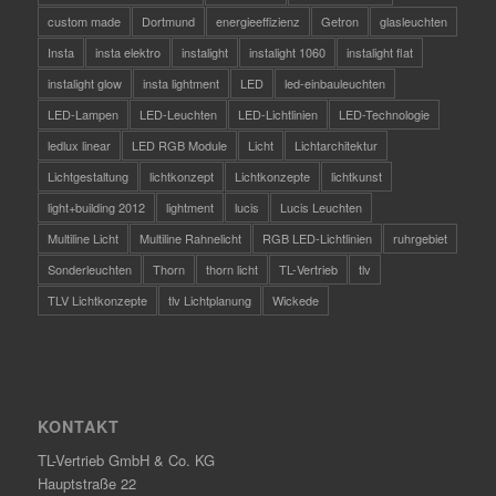
custom made
Dortmund
energieeffizienz
Getron
glasleuchten
Insta
insta elektro
instalight
instalight 1060
instalight flat
instalight glow
insta lightment
LED
led-einbauleuchten
LED-Lampen
LED-Leuchten
LED-Lichtlinien
LED-Technologie
ledlux linear
LED RGB Module
Licht
Lichtarchitektur
Lichtgestaltung
lichtkonzept
Lichtkonzepte
lichtkunst
light+building 2012
lightment
lucis
Lucis Leuchten
Multiline Licht
Multiline Rahnelicht
RGB LED-Lichtlinien
ruhrgebiet
Sonderleuchten
Thorn
thorn licht
TL-Vertrieb
tlv
TLV Lichtkonzepte
tlv Lichtplanung
Wickede
KONTAKT
TL-Vertrieb GmbH & Co. KG
Hauptstraße 22