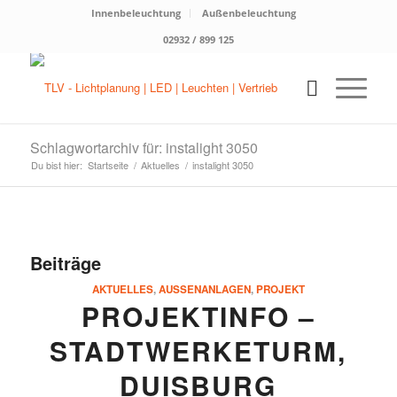
Innenbeleuchtung
Außenbeleuchtung
02932 / 899 125
Schlagwortarchiv für: instalight 3050
Du bist hier:
Startseite
/
Aktuelles
/
instalight 3050
Beiträge
AKTUELLES
,
AUSSENANLAGEN
,
PROJEKT
PROJEKTINFO –
STADTWERKETURM,
DUISBURG