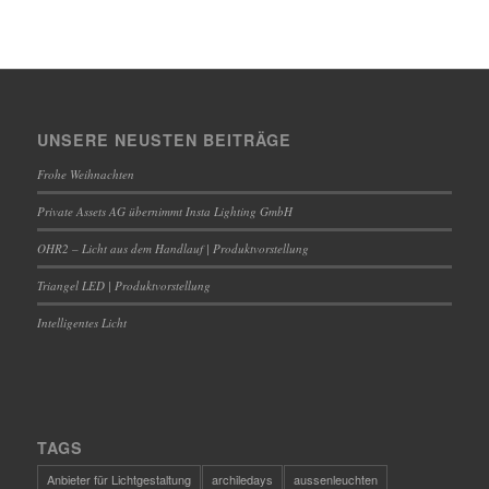
UNSERE NEUSTEN BEITRÄGE
Frohe Weihnachten
Private Assets AG übernimmt Insta Lighting GmbH
OHR2 – Licht aus dem Handlauf | Produktvorstellung
Triangel LED | Produktvorstellung
Intelligentes Licht
TAGS
Anbieter für Lichtgestaltung
archiledays
aussenleuchten