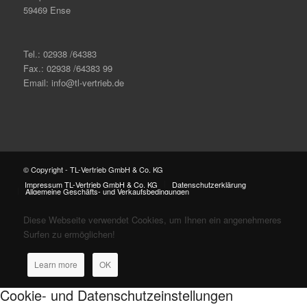
59469 Ense
Tel.: 02938 /64383
Fax.: 02938 /64383 99
Email: info@tl-vertrieb.de
© Copyright - TL-Vertrieb GmbH & Co. KG
Impressum TL-Vertrieb GmbH & Co. KG
Datenschutzerklärung
Allgemeine Geschäfts- und Verkaufsbedingungen
Diese Webseite verwendet Cookies, um Ihnen ein angenehmeres
Surfen zu ermöglichen!
Learn more
OK
Cookie- und Datenschutzeinstellungen