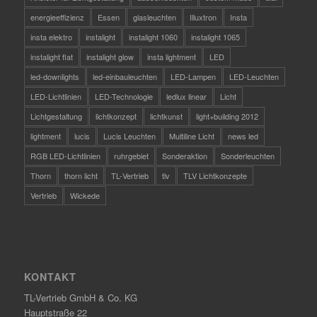
energieeffizienz
Essen
glasleuchten
Illuxtron
Insta
insta elektro
instalight
instalight 1060
instalight 1065
instalight flat
instalight glow
insta lightment
LED
led-downlights
led-einbauleuchten
LED-Lampen
LED-Leuchten
LED-Lichtlinien
LED-Technologie
ledlux linear
Licht
Lichtgestaltung
lichtkonzept
lichtkunst
light+building 2012
lightment
lucis
Lucis Leuchten
Multiline Licht
news led
RGB LED-Lichtlinien
ruhrgebiet
Sonderaktion
Sonderleuchten
Thorn
thorn licht
TL-Vertrieb
tlv
TLV Lichtkonzepte
Vertrieb
Wickede
KONTAKT
TL-Vertrieb GmbH & Co. KG
Hauptstraße 22