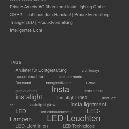
Private Assets AG übernimmt Insta Lighting GmbH
OHR2 – Licht aus dem Handlauf | Produktvorstellung
Triangel LED | Produktvorstellung
Intelligentes Licht
TAGS
Anbieter für Lichtgestaltung
archiledays
aussenleuchten
custom made
Dortmund
energieeffizienz
Getron
Insta
glasleuchten
insta elektro
instalight
instalight 1060
instalight
insta lightment
instalight glow
flat
LED-
LED
led-einbauleuchten
LED-Leuchten
Lampen
LED-Lichtlinien
LED-Technologie