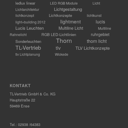
ledlux linear
LED RGB Module
Licht
Lichtgestaltung
Lichtarchitektur
Lichtkonzepte
lichtkonzept
lichtkunst
lightment
lucis
light+building 2012
Lucis Leuchten
Multiline Licht
Multiline
ruhrgebiet
RGB LED-Lichtlinien
Rahnelicht
Thorn
thorn licht
Sonderleuchten
TL-Vertrieb
tlv
TLV Lichtkonzepte
tlv Lichtplanung
Wickede
KONTAKT
TL-Vertrieb GmbH & Co. KG
Hauptstraße 22
59469 Ense
Tel.: 02938 /64383