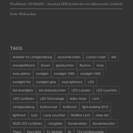
Produktinfo / LUNALED – Standard LED-Lichtdecken mit diffusierender Lichtfolie
Frohe Weihnachten
TAGS
Anbieter für Lichtgestaltung
aussenleuchten
custom made
dial
energieeffizienz
Essen
glasleuchten
Illuxtron
Insta
insta elektro
instalight
instalight 1060
instalight 1065
instalight flat
instalight glow
insta lightment
LED
led-downlights
led-einbauleuchten
LED-Lampen
LED-Leuchten
LED-Lichtlinien
LED-Technologie
ledlux linear
Licht
Lichtgestaltung
lichtkonzept
lichtkunst
light+building 2012
lightment
lucis
Lucis Leuchten
Multiline Licht
news led
RGB LED-Lichtlinien
ruhrgebiet
Sonderaktion
Sonderleuchten
Thorn
thorn licht
TL-Vertrieb
tlv
TLV Lichtkonzepte