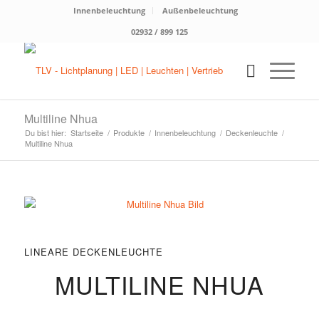
Innenbeleuchtung
Außenbeleuchtung
02932 / 899 125
Multiline Nhua
Du bist hier:
Startseite
/
Produkte
/
Innenbeleuchtung
/
Deckenleuchte
/
Multiline Nhua
LINEARE DECKENLEUCHTE
MULTILINE NHUA