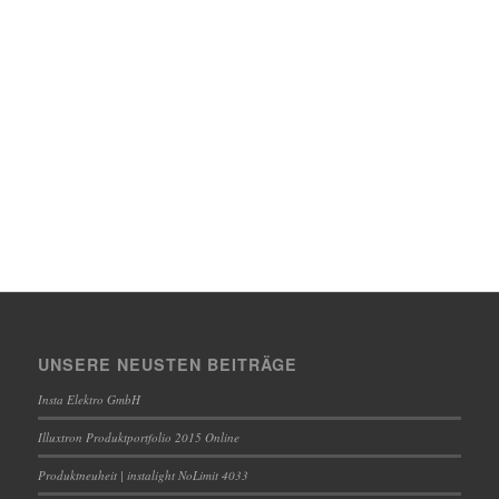
UNSERE NEUSTEN BEITRÄGE
Insta Elektro GmbH
Illuxtron Produktportfolio 2015 Online
Produktneuheit | instalight NoLimit 4033