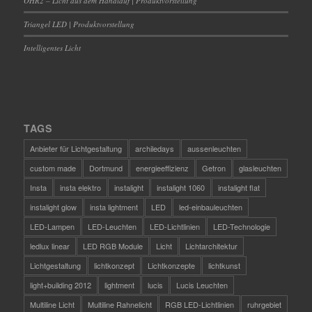
OHR2 – Licht aus dem Handlauf | Produktvorstellung
Triangel LED | Produktvorstellung
Intelligentes Licht
TAGS
Anbieter für Lichtgestaltung
archiledays
aussenleuchten
custom made
Dortmund
energieeffizienz
Getron
glasleuchten
Insta
insta elektro
instalight
instalight 1060
instalight flat
instalight glow
insta lightment
LED
led-einbauleuchten
LED-Lampen
LED-Leuchten
LED-Lichtlinien
LED-Technologie
ledlux linear
LED RGB Module
Licht
Lichtarchitektur
Lichtgestaltung
lichtkonzept
Lichtkonzepte
lichtkunst
light+building 2012
lightment
lucis
Lucis Leuchten
Multiline Licht
Multiline Rahnelicht
RGB LED-Lichtlinien
ruhrgebiet