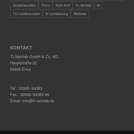
Sonderleuchten
Thorn
thorn licht
TL-Vertrieb
tlv
TLV Lichtkonzepte
tlv Lichtplanung
Wickede
KONTAKT
TL-Vertrieb GmbH & Co. KG
Hauptstraße 22
59469 Ense
Tel.: 02938 /64383
Fax.: 02938 /64383 99
Email: info@tl-vertrieb.de