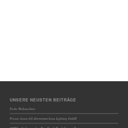
UNSERE NEUSTEN BEITRÄGE
Frohe Weihnachten
Private Assets AG übernimmt Insta Lighting GmbH