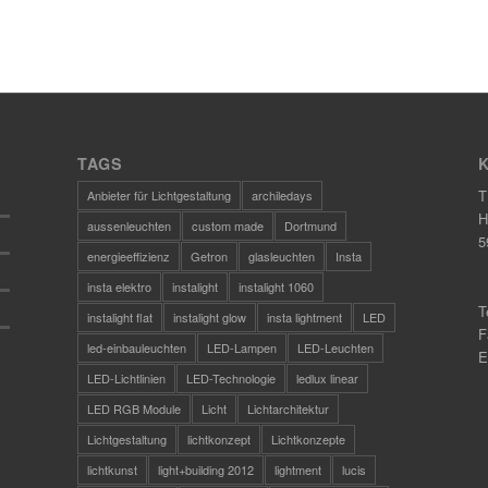
TAGS
T
Anbieter für Lichtgestaltung
archiledays
H
aussenleuchten
custom made
Dortmund
5
energieeffizienz
Getron
glasleuchten
Insta
insta elektro
instalight
instalight 1060
T
instalight flat
instalight glow
insta lightment
LED
F
led-einbauleuchten
LED-Lampen
LED-Leuchten
E
LED-Lichtlinien
LED-Technologie
ledlux linear
LED RGB Module
Licht
Lichtarchitektur
Lichtgestaltung
lichtkonzept
Lichtkonzepte
lichtkunst
light+building 2012
lightment
lucis