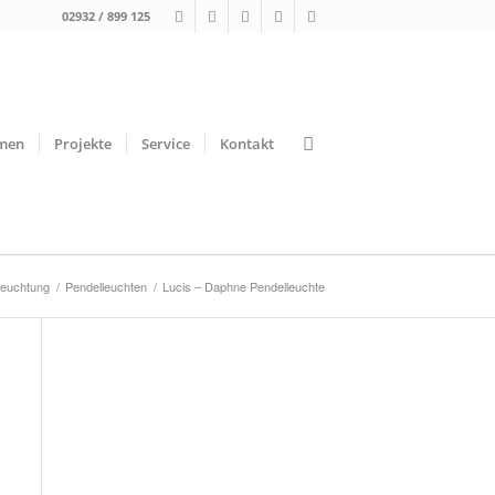
02932 / 899 125
men
Projekte
Service
Kontakt
leuchtung
/
Pendelleuchten
/
Lucis – Daphne Pendelleuchte