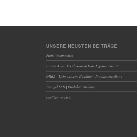
UNSERE NEUSTEN BEITRÄGE
Frohe Weihnachten
Private Assets AG übernimmt Insta Lighting GmbH
OHR2 – Licht aus dem Handlauf | Produktvorstellung
Triangel LED | Produktvorstellung
Intelligentes Licht