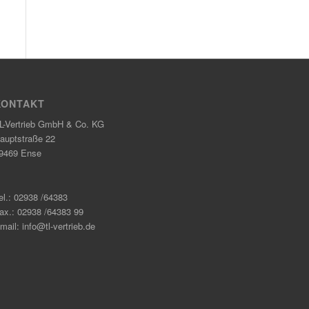
KONTAKT
L-Vertrieb GmbH & Co. KG
auptstraße 22
9469 Ense
el.: 02938 /64383
ax.: 02938 /64383 99
mail: info@tl-vertrieb.de