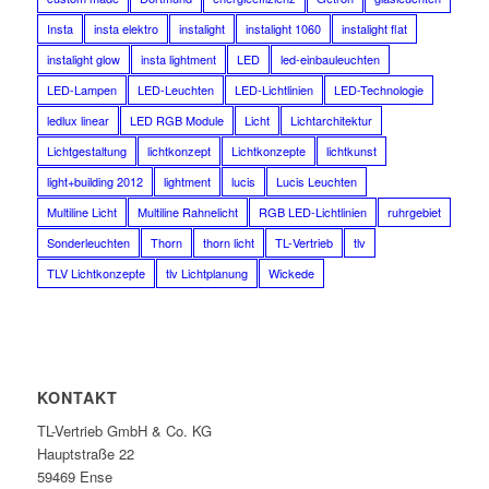
Insta
insta elektro
instalight
instalight 1060
instalight flat
instalight glow
insta lightment
LED
led-einbauleuchten
LED-Lampen
LED-Leuchten
LED-Lichtlinien
LED-Technologie
ledlux linear
LED RGB Module
Licht
Lichtarchitektur
Lichtgestaltung
lichtkonzept
Lichtkonzepte
lichtkunst
light+building 2012
lightment
lucis
Lucis Leuchten
Multiline Licht
Multiline Rahnelicht
RGB LED-Lichtlinien
ruhrgebiet
Sonderleuchten
Thorn
thorn licht
TL-Vertrieb
tlv
TLV Lichtkonzepte
tlv Lichtplanung
Wickede
KONTAKT
TL-Vertrieb GmbH & Co. KG
Hauptstraße 22
59469 Ense