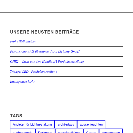
UNSERE NEUSTEN BEITRÄGE
Frohe Weihnachten
Private Assets AG übernimmt Insta Lighting GmbH
OHR2 – Licht aus dem Handlauf | Produktvorstellung
Triangel LED | Produktvorstellung
Intelligentes Licht
TAGS
Anbieter für Lichtgestaltung
archiledays
aussenleuchten
custom made
Dortmund
energieeffizienz
Getron
glasleuchten