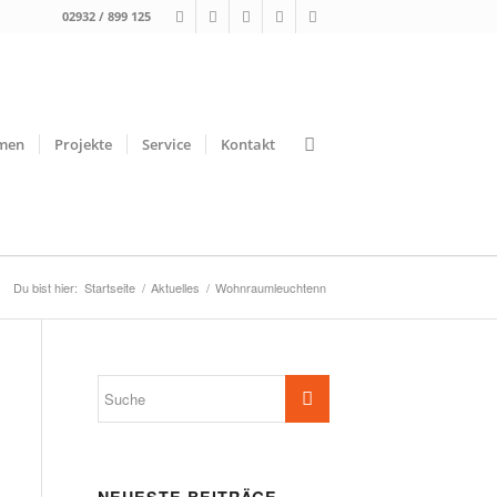
02932 / 899 125
men
Projekte
Service
Kontakt
Du bist hier:
Startseite
/
Aktuelles
/
Wohnraumleuchtenn