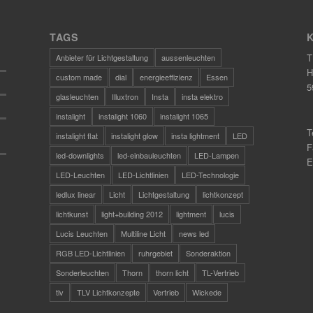
TAGS
T
Anbieter für Lichtgestaltung
aussenleuchten
H
custom made
dial
energieeffizienz
Essen
5
glasleuchten
Illuxtron
Insta
insta elektro
instalight
instalight 1060
instalight 1065
T
instalight flat
instalight glow
insta lightment
LED
F
led-downlights
led-einbauleuchten
LED-Lampen
E
LED-Leuchten
LED-Lichtlinien
LED-Technologie
ledlux linear
Licht
Lichtgestaltung
lichtkonzept
lichtkunst
light+building 2012
lightment
lucis
Lucis Leuchten
Multiline Licht
news led
RGB LED-Lichtlinien
ruhrgebiet
Sonderaktion
Sonderleuchten
Thorn
thorn licht
TL-Vertrieb
tlv
TLV Lichtkonzepte
Vertrieb
Wickede