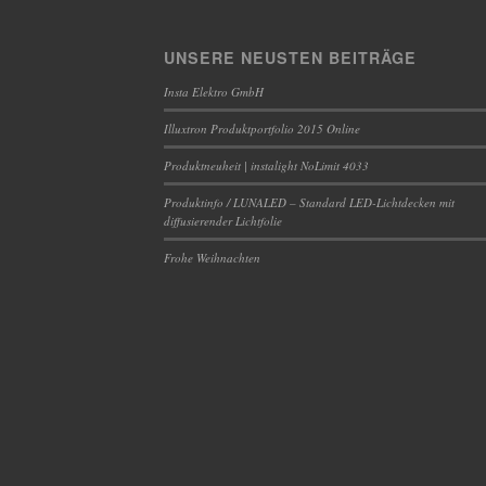
UNSERE NEUSTEN BEITRÄGE
Insta Elektro GmbH
Illuxtron Produktportfolio 2015 Online
Produktneuheit | instalight NoLimit 4033
Produktinfo / LUNALED – Standard LED-Lichtdecken mit
diffusierender Lichtfolie
Frohe Weihnachten