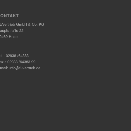
KONTAKT
L-Vertrieb GmbH & Co. KG
auptstraße 22
9469 Ense
el.: 02938 /64383
ax.: 02938 /64383 99
mail: info@tl-vertrieb.de