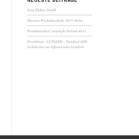
NEUESTE BEITRÄGE
Insta Elektro GmbH
Illuxtron Produktportfolio 2015 Online
Produktneuheit | instalight NoLimit 4033
Produktinfo / LUNALED – Standard LED-
Lichtdecken mit diffusierender Lichtfolie