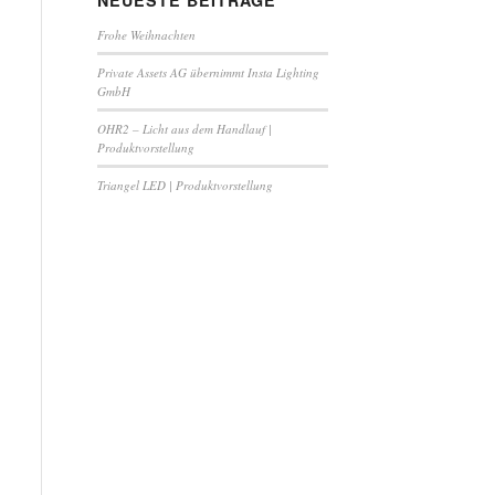
NEUESTE BEITRÄGE
Frohe Weihnachten
Private Assets AG übernimmt Insta Lighting
GmbH
OHR2 – Licht aus dem Handlauf |
Produktvorstellung
Triangel LED | Produktvorstellung