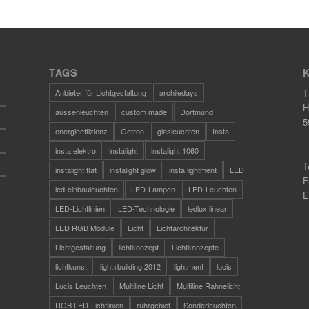
TAGS
T
Anbieter für Lichtgestaltung
archiledays
H
aussenleuchten
custom made
Dortmund
5
energieeffizienz
Getron
glasleuchten
Insta
insta elektro
instalight
instalight 1060
T
instalight flat
instalight glow
insta lightment
LED
F
led-einbauleuchten
LED-Lampen
LED-Leuchten
E
LED-Lichtlinien
LED-Technologie
ledlux linear
LED RGB Module
Licht
Lichtarchitektur
Lichtgestaltung
lichtkonzept
Lichtkonzepte
lichtkunst
light+building 2012
lightment
lucis
Lucis Leuchten
Multiline Licht
Multiline Rahnelicht
RGB LED-Lichtlinien
ruhrgebiet
Sonderleuchten