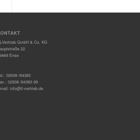
KONTAKT
L-Vertrieb GmbH & Co. KG
auptstraße 22
9469 Ense
el.: 02938 /64383
ax.: 02938 /64383 99
mail: info@tl-vertrieb.de