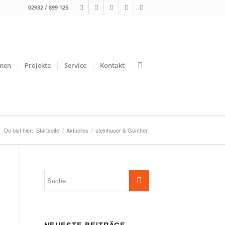
02932 / 899 125
men
Projekte
Service
Kontakt
Du bist hier:
Startseite
/
Aktuelles
/
steinhauer & Günther