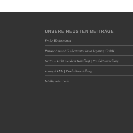
UNSERE NEUSTEN BEITRÄGE
Frohe Weihnachten
Private Assets AG übernimmt Insta Lighting GmbH
OHR2 – Licht aus dem Handlauf | Produktvorstellung
Triangel LED | Produktvorstellung
Intelligentes Licht