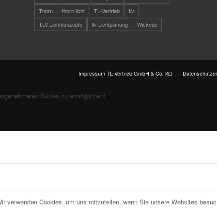
Thorn
thorn licht
TL-Vertrieb
tlv
TLV Lichtkonzepte
tlv Lichtplanung
Wickede
Impressum TL-Vertrieb GmbH & Co. KG
Datenschutzer
angenehmeres Surfen zu ermöglichen!
Wir verwenden Cookies, um uns mitzuteilen, wenn Sie unsere Websites besuche