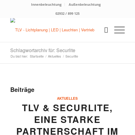
Innenbeleuchtung
Außenbeleuchtung
02932 / 899 125
Schlagwortarchiv für: Securlite
Du bist hier:
Startseite
/
Aktuelles
/
Securlite
Beiträge
AKTUELLES
TLV & SECURLITE,
EINE STARKE
PARTNERSCHAFT IM