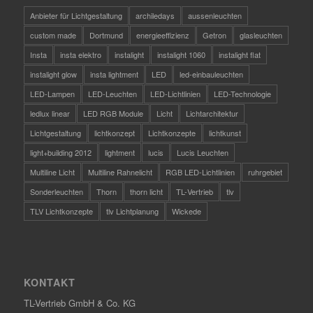
Anbieter für Lichtgestaltung
archiledays
aussenleuchten
custom made
Dortmund
energieeffizienz
Getron
glasleuchten
Insta
insta elektro
instalight
instalight 1060
instalight flat
instalight glow
insta lightment
LED
led-einbauleuchten
LED-Lampen
LED-Leuchten
LED-Lichtlinien
LED-Technologie
ledlux linear
LED RGB Module
Licht
Lichtarchitektur
Lichtgestaltung
lichtkonzept
Lichtkonzepte
lichtkunst
light+building 2012
lightment
lucis
Lucis Leuchten
Multiline Licht
Multiline Rahnelicht
RGB LED-Lichtlinien
ruhrgebiet
Sonderleuchten
Thorn
thorn licht
TL-Vertrieb
tlv
TLV Lichtkonzepte
tlv Lichtplanung
Wickede
KONTAKT
TL-Vertrieb GmbH & Co. KG