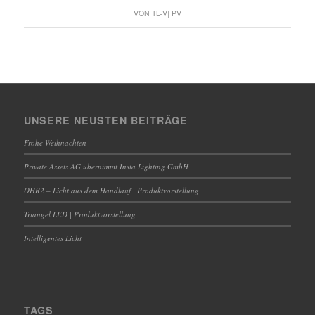
VON
TL-V| PV
UNSERE NEUSTEN BEITRÄGE
Frohe Weihnachten
Private Assets AG übernimmt Insta Lighting GmbH
OHR2 – Licht aus dem Handlauf | Produktvorstellung
Triangel LED | Produktvorstellung
Intelligentes Licht
TAGS