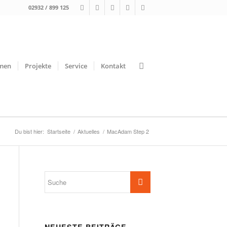
02932 / 899 125
men
Projekte
Service
Kontakt
Du bist hier:
Startseite
/
Aktuelles
/
MacAdam Step 2