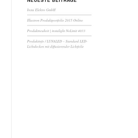
NEUESTE BEITRÄGE
Insta Elektro GmbH
Illuxtron Produktportfolio 2015 Online
Produktneuheit | instalight NoLimit 4033
Produktinfo / LUNALED – Standard LED-
Lichtdecken mit diffusierender Lichtfolie