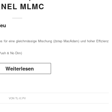
ANEL MLMC
s für eine gleichmässige Mischung (2step MacAdam) und hoher Effizienz
, Push & No Dim)
Weiterlesen
VON
TL-V| PV