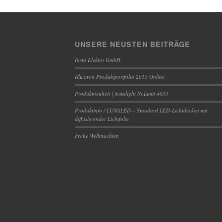
UNSERE NEUSTEN BEITRÄGE
Insta Elektro GmbH
Illuxtron Produktportfolio 2015 Online
Produktneuheit | instalight NoLimit 4033
Produktinfo / LUNALED – Standard LED-Lichtdecken mit
diffusierender Lichtfolie
Frohe Weihnachten