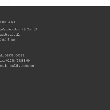
KONTAKT
L-Vertrieb GmbH & Co. KG
auptstraße 22
9469 Ense
el.: 02938 /64383
ax.: 02938 /64383 99
mail: info@tl-vertrieb.de