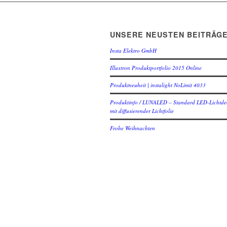
UNSERE NEUSTEN BEITRÄG
Insta Elektro GmbH
Illuxtron Produktportfolio 2015 Online
Produktneuheit | instalight NoLimit 4033
Produktinfo / LUNALED – Standard LED-Lichtde
mit diffusierender Lichtfolie
Frohe Weihnachten