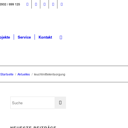
2932 / 899 125
ojekte
Service
Kontakt
Startseite
/
Aktuelles
/
leuchtmittelentsorgung