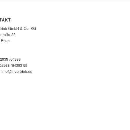
TAKT
rtrieb GmbH & Co. KG
straße 22
 Ense
02938 /64383
 02938 /64383 99
 info@tl-vertrieb.de