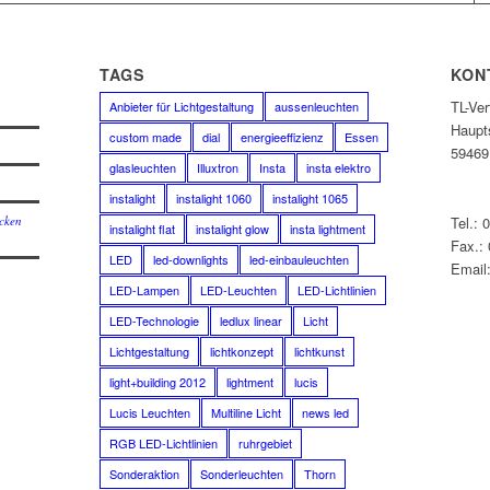
E
TAGS
KON
TL-Ve
Anbieter für Lichtgestaltung
aussenleuchten
Haupt
custom made
dial
energieeffizienz
Essen
59469
glasleuchten
Illuxtron
Insta
insta elektro
instalight
instalight 1060
instalight 1065
cken
Tel.: 
instalight flat
instalight glow
insta lightment
Fax.:
LED
led-downlights
led-einbauleuchten
Email:
LED-Lampen
LED-Leuchten
LED-Lichtlinien
LED-Technologie
ledlux linear
Licht
Lichtgestaltung
lichtkonzept
lichtkunst
light+building 2012
lightment
lucis
Lucis Leuchten
Multiline Licht
news led
RGB LED-Lichtlinien
ruhrgebiet
Sonderaktion
Sonderleuchten
Thorn