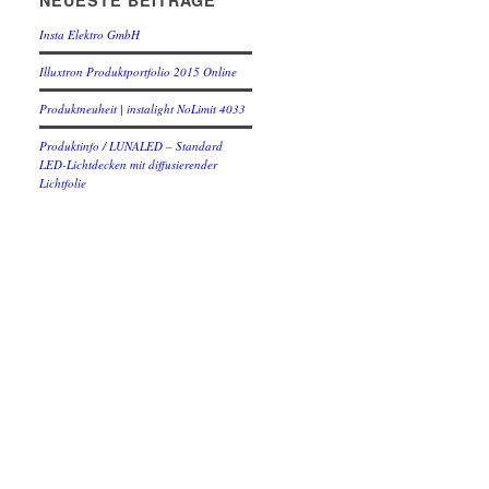
NEUESTE BEITRÄGE
Insta Elektro GmbH
Illuxtron Produktportfolio 2015 Online
Produktneuheit | instalight NoLimit 4033
Produktinfo / LUNALED – Standard
LED-Lichtdecken mit diffusierender
Lichtfolie