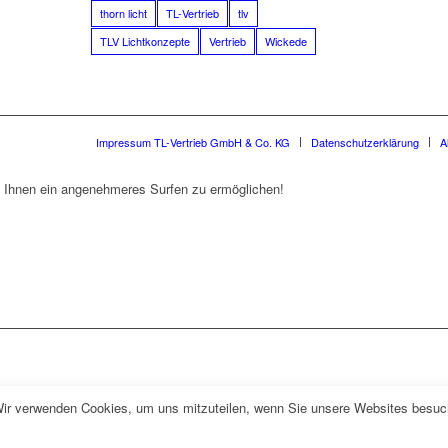
thorn licht
TL-Vertrieb
tlv
TLV Lichtkonzepte
Vertrieb
Wickede
Impressum TL-Vertrieb GmbH & Co. KG
Datenschutzerklärung
A
 Ihnen ein angenehmeres Surfen zu ermöglichen!
Wir verwenden Cookies, um uns mitzuteilen, wenn Sie unsere Websites besuche