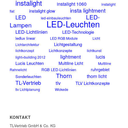
instalight
instalight 1060
instalight
insta lightment
instalight glow
flat
LED-
LED
led-einbauleuchten
LED-Leuchten
Lampen
LED-Lichtlinien
LED-Technologie
ledlux linear
LED RGB Module
Licht
Lichtgestaltung
Lichtarchitektur
Lichtkonzepte
lichtkonzept
lichtkunst
lightment
lucis
light+building 2012
Lucis Leuchten
Multiline Licht
Multiline
ruhrgebiet
RGB LED-Lichtlinien
Rahnelicht
Thorn
thorn licht
Sonderleuchten
TL-Vertrieb
tlv
TLV Lichtkonzepte
tlv Lichtplanung
Wickede
KONTAKT
TL-Vertrieb GmbH & Co. KG