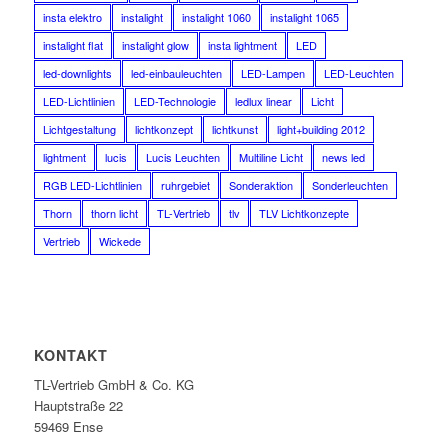
insta elektro
instalight
instalight 1060
instalight 1065
instalight flat
instalight glow
insta lightment
LED
led-downlights
led-einbauleuchten
LED-Lampen
LED-Leuchten
LED-Lichtlinien
LED-Technologie
ledlux linear
Licht
Lichtgestaltung
lichtkonzept
lichtkunst
light+building 2012
lightment
lucis
Lucis Leuchten
Multiline Licht
news led
RGB LED-Lichtlinien
ruhrgebiet
Sonderaktion
Sonderleuchten
Thorn
thorn licht
TL-Vertrieb
tlv
TLV Lichtkonzepte
Vertrieb
Wickede
KONTAKT
TL-Vertrieb GmbH & Co. KG
Hauptstraße 22
59469 Ense