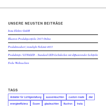
UNSERE NEUSTEN BEITRÄGE
Insta Elektro GmbH
Illuxtron Produktportfolio 2015 Online
Produktneuheit | instalight NoLimit 4033
Produktinfo / LUNALED – Standard LED-Lichtdecken mit diffusierender Lichtfolie
Frohe Weihnachten
TAGS
Anbieter für Lichtgestaltung
aussenleuchten
custom made
dial
energieeffizienz
Essen
glasleuchten
Illuxtron
Insta