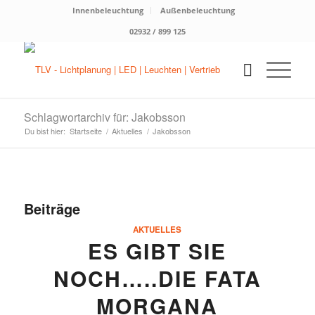
Innenbeleuchtung
Außenbeleuchtung
02932 / 899 125
Schlagwortarchiv für: Jakobsson
Du bist hier:
Startseite
/
Aktuelles
/
Jakobsson
Beiträge
AKTUELLES
ES GIBT SIE
NOCH…..DIE FATA
MORGANA