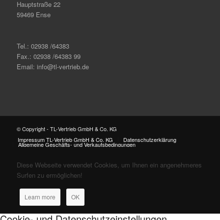
Hauptstraße 22
59469 Ense
Tel.: 02938 /64383
Fax.: 02938 /64383 99
Email: info@tl-vertrieb.de
© Copyright - TL-Vertrieb GmbH & Co. KG
Impressum TL-Vertrieb GmbH & Co. KG
Datenschutzerklärung
Allgemeine Geschäfts- und Verkaufsbedingungen
Diese Webseite verwendet Cookies, um Ihnen ein angenehmeres
Surfen zu ermöglichen!
Learn more
OK
Cookie- und Datenschutzeinstellungen