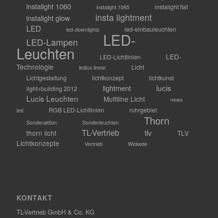
instalight 1060
instalight flat
instalight 1065
insta lightment
instalight glow
LED
led-einbauleuchten
led-downlights
LED-
LED-Lampen
Leuchten
LED-
LED-Lichtlinien
Technologie
Licht
ledlux linear
Lichtgestaltung
lichtkonzept
lichtkunst
lucis
lightment
light+building 2012
Lucis Leuchten
Multiline Licht
news
RGB LED-Lichtlinien
ruhrgebiet
led
Thorn
Sonderaktion
Sonderleuchten
TL-Vertrieb
tlv
thorn licht
TLV
Lichtkonzepte
Vertrieb
Wickede
KONTAKT
TL-Vertrieb GmbH & Co. KG