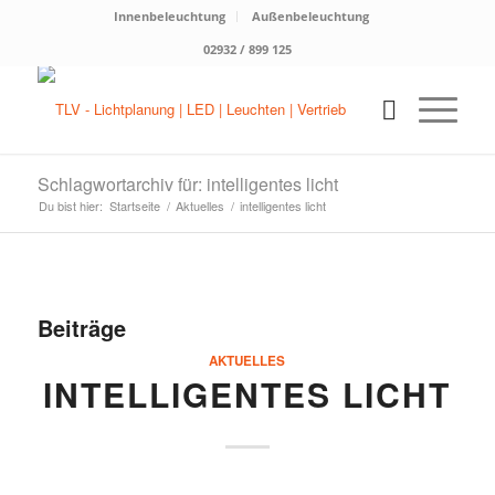
Innenbeleuchtung
Außenbeleuchtung
02932 / 899 125
Schlagwortarchiv für: intelligentes licht
Du bist hier:
Startseite
/
Aktuelles
/
intelligentes licht
Beiträge
AKTUELLES
INTELLIGENTES LICHT