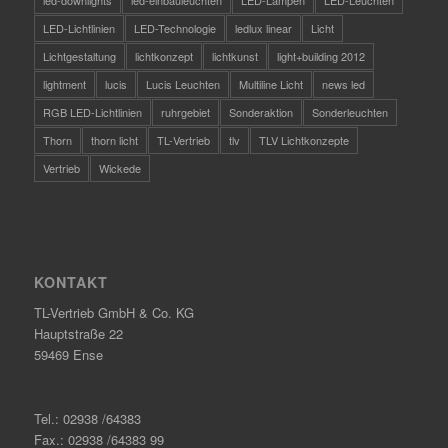
led-downlights
led-einbauleuchten
LED-Lampen
LED-Leuchten
LED-Lichtlinien
LED-Technologie
ledlux linear
Licht
Lichtgestaltung
lichtkonzept
lichtkunst
light+building 2012
lightment
lucis
Lucis Leuchten
Multiline Licht
news led
RGB LED-Lichtlinien
ruhrgebiet
Sonderaktion
Sonderleuchten
Thorn
thorn licht
TL-Vertrieb
tlv
TLV Lichtkonzepte
Vertrieb
Wickede
KONTAKT
TL-Vertrieb GmbH & Co. KG
Hauptstraße 22
59469 Ense
Tel.: 02938 /64383
Fax.: 02938 /64383 99