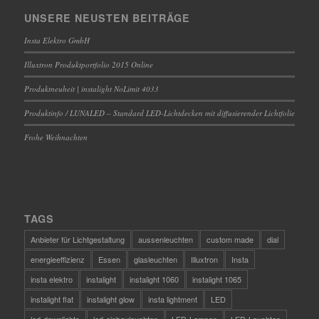
UNSERE NEUSTEN BEITRÄGE
Insta Elektro GmbH
Illuxtron Produktportfolio 2015 Online
Produktneuheit | instalight NoLimit 4033
Produktinfo / LUNALED – Standard LED-Lichtdecken mit diffusierender Lichtfolie
Frohe Weihnachten
TAGS
Anbieter für Lichtgestaltung
aussenleuchten
custom made
dial
energieeffizienz
Essen
glasleuchten
Illuxtron
Insta
insta elektro
instalight
instalight 1060
instalight 1065
instalight flat
instalight glow
insta lightment
LED