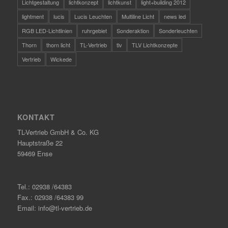
Lichtgestaltung
lichtkonzept
lichtkunst
light+building 2012
lightment
lucis
Lucis Leuchten
Multiline Licht
news led
RGB LED-Lichtlinien
ruhrgebiet
Sonderaktion
Sonderleuchten
Thorn
thorn licht
TL-Vertrieb
tlv
TLV Lichtkonzepte
Vertrieb
Wickede
KONTAKT
TL-Vertrieb GmbH & Co. KG
Hauptstraße 22
59469 Ense
Tel.: 02938 /64383
Fax.: 02938 /64383 99
Email: info@tl-vertrieb.de