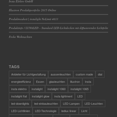
Insta Elektro GmbH
Illuxtron Produktportfolio 2015 Online
Produktneuheit | instalight NoLimit 4033
Produktinfo / LUNALED – Standard LED-Lichtdecken mit diffusierender Lichtfolie
Frohe Weihnachten
TAGS
Anbieter für Lichtgestaltung
aussenleuchten
custom made
dial
energieeffizienz
Essen
glasleuchten
Illuxtron
Insta
insta elektro
instalight
instalight 1060
instalight 1065
instalight flat
instalight glow
insta lightment
LED
led-downlights
led-einbauleuchten
LED-Lampen
LED-Leuchten
LED-Lichtlinien
LED-Technologie
ledlux linear
Licht