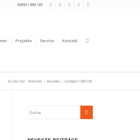
02932 / 899 125
men
Projekte
Service
Kontakt
Du bist hier:
Startseite
/
Aktuelles
/
instalight 1065 DB