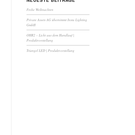
NEUESTE BEITRÄGE
Frohe Weihnachten
Private Assets AG übernimmt Insta Lighting
GmbH
OHR2 – Licht aus dem Handlauf |
Produktvorstellung
Triangel LED | Produktvorstellung