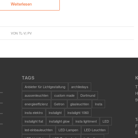
Weiterlesen
VON
TL-V| PV
TAGS
T
Anbieter für Lichtgestaltung
archiledays
H
aussenleuchten
custom made
Dortmund
5
energieeffizienz
Getron
glasleuchten
Insta
insta elektro
instalight
instalight 1060
T
instalight flat
instalight glow
insta lightment
LED
F
led-einbauleuchten
LED-Lampen
LED-Leuchten
E