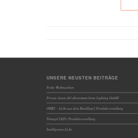
UNSERE NEUSTEN BEITRÄGE
Frohe Weihnachten
Private Assets AG übernimmt Insta Lighting GmbH
OHR2 – Licht aus dem Handlauf | Produktvorstellung
Triangel LED | Produktvorstellung
Intelligentes Licht