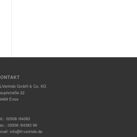
KONTAKT
L-Vertrieb GmbH & Co. KG
auptstraße 22
9469 Ense
el.: 02938 /64383
ax.: 02938 /64383 99
mail: info@tl-vertrieb.de