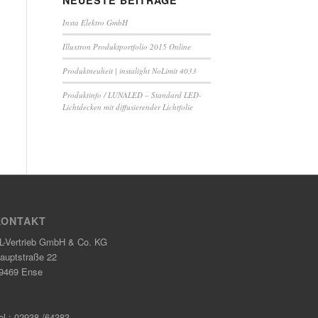
NEUESTE BEITRÄGE
Insta Elektro GmbH
Illuxtron Produktportfolio 2015 Online
Produktneuheit | instalight NoLimit 4033
Produktinfo / LUNALED – Standard LED-
Lichtdecken mit diffusierender Lichtfolie
KONTAKT
L-Vertrieb GmbH & Co. KG
auptstraße 22
9469 Ense
el.: 02938 /64383