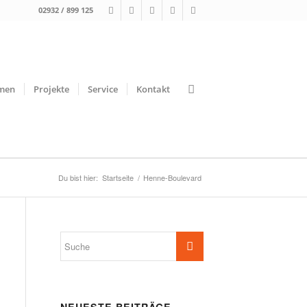
02932 / 899 125
men
Projekte
Service
Kontakt
Du bist hier:
Startseite
/
Henne-Boulevard