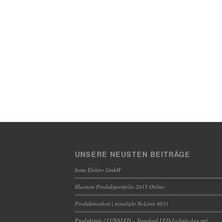
UNSERE NEUSTEN BEITRÄGE
Insta Elektro GmbH
Illuxtron Produktportfolio 2015 Online
Produktneuheit | instalight NoLimit 4033
Produktinfo / LUNALED – Standard LED-Lichtdecken mit