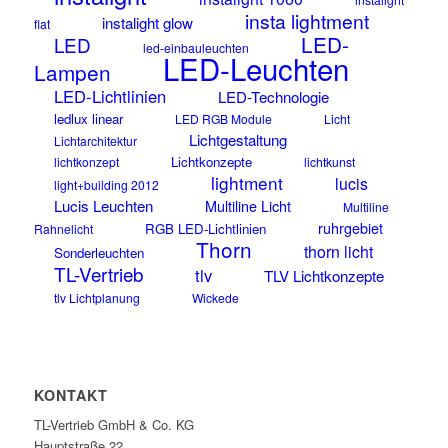
insta lightment
instalight glow
flat
LED-
LED
led-einbauleuchten
LED-Leuchten
Lampen
LED-Lichtlinien
LED-Technologie
ledlux linear
LED RGB Module
Licht
Lichtgestaltung
Lichtarchitektur
Lichtkonzepte
lichtkonzept
lichtkunst
lightment
lucis
light+building 2012
Lucis Leuchten
Multiline Licht
Multiline
ruhrgebiet
RGB LED-Lichtlinien
Rahnelicht
Thorn
thorn licht
Sonderleuchten
TL-Vertrieb
tlv
TLV Lichtkonzepte
tlv Lichtplanung
Wickede
KONTAKT
TL-Vertrieb GmbH & Co. KG
Hauptstraße 22