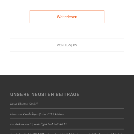
Weiterlesen
VON
TL-V| PV
UNSERE NEUSTEN BEITRÄGE
Insta Elektro GmbH
Illuxtron Produktportfolio 2015 Online
Produktneuheit | instalight NoLimit 4033