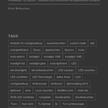
Produktinfo / LUNALED – Standard LED-Lichtdecken mit diffusierender Lichtfolie
Frohe Weihnachten
TAGS
Anbieter für Lichtgestaltung
aussenleuchten
custom made
dial
energieeffizienz
Essen
glasleuchten
Illuxtron
Insta
insta elektro
instalight
instalight 1060
instalight 1065
instalight flat
instalight glow
insta lightment
LED
led-downlights
led-einbauleuchten
LED-Lampen
LED-Leuchten
LED-Lichtlinien
LED-Technologie
ledlux linear
Licht
Lichtgestaltung
lichtkonzept
lichtkunst
light+building 2012
lightment
lucis
Lucis Leuchten
Multiline Licht
news led
RGB LED-Lichtlinien
ruhrgebiet
Sonderaktion
Sonderleuchten
Thorn
thorn licht
TL-Vertrieb
tlv
TLV Lichtkonzepte