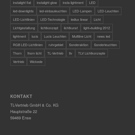
instalight flat
instalight glow
insta lightment
LED
led-downlights
led-einbauleuchten
LED-Lampen
LED-Leuchten
LED-Lichtlinien
LED-Technologie
ledlux linear
Licht
Lichtgestaltung
lichtkonzept
lichtkunst
light+building 2012
lightment
lucis
Lucis Leuchten
Multiline Licht
news led
RGB LED-Lichtlinien
ruhrgebiet
Sonderaktion
Sonderleuchten
Thorn
thorn licht
TL-Vertrieb
tlv
TLV Lichtkonzepte
Vertrieb
Wickede
KONTAKT
TL-Vertrieb GmbH & Co. KG
Hauptstraße 22
59469 Ense