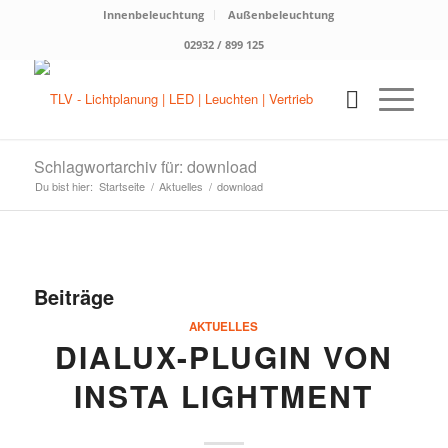
Innenbeleuchtung
Außenbeleuchtung
02932 / 899 125
Schlagwortarchiv für: download
Du bist hier:
Startseite
/
Aktuelles
/
download
Beiträge
AKTUELLES
DIALUX-PLUGIN VON
INSTA LIGHTMENT