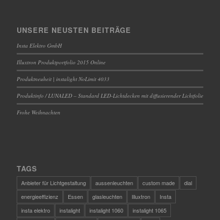
UNSERE NEUSTEN BEITRÄGE
Insta Elektro GmbH
Illuxtron Produktportfolio 2015 Online
Produktneuheit | instalight NoLimit 4033
Produktinfo / LUNALED – Standard LED-Lichtdecken mit diffusierender Lichtfolie
Frohe Weihnachten
TAGS
Anbieter für Lichtgestaltung
aussenleuchten
custom made
dial
energieeffizienz
Essen
glasleuchten
Illuxtron
Insta
insta elektro
instalight
instalight 1060
instalight 1065