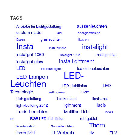
TAGS
aussenleuchten
Anbieter für Lichtgestaltung
custom made
dial
energieeffizienz
glasleuchten
Essen
Illuxtron
Insta
instalight
insta elektro
instalight 1060
instalight flat
instalight 1065
insta lightment
instalight glow
LED
led-einbauleuchten
led-downlights
LED-
LED-Lampen
Leuchten
LED-
LED-Lichtlinien
Technologie
Licht
ledlux linear
Lichtgestaltung
lichtkonzept
lichtkunst
lucis
lightment
light+building 2012
Lucis Leuchten
Multiline Licht
news
RGB LED-Lichtlinien
ruhrgebiet
led
Thorn
Sonderaktion
Sonderleuchten
TL-Vertrieb
tlv
thorn licht
TLV