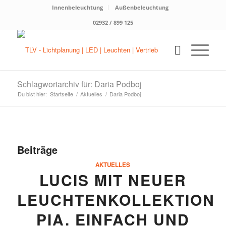
Innenbeleuchtung
Außenbeleuchtung
02932 / 899 125
Schlagwortarchiv für: Daria Podboj
Du bist hier:
Startseite
/
Aktuelles
/
Daria Podboj
Beiträge
AKTUELLES
LUCIS MIT NEUER
LEUCHTENKOLLEKTION
PIA. EINFACH UND