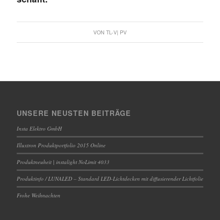
VON
TL-V| PV
UNSERE NEUSTEN BEITRÄGE
Insta Elektro GmbH
Illuxtron Produktportfolio 2015 Online
Produktneuheit | instalight NoLimit 4033
Produktinfo / LUNALED – Standard LED-Lichtdecken mit diffusierender Lichtfolie
Frohe Weihnachten