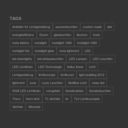
TAGS
Anbieter für Lichtgestaltung
aussenleuchten
custom made
dial
energieeffizienz
Essen
glasleuchten
Illuxtron
Insta
insta elektro
instalight
instalight 1060
instalight 1065
instalight flat
instalight glow
insta lightment
LED
led-downlights
led-einbauleuchten
LED-Lampen
LED-Leuchten
LED-Lichtlinien
LED-Technologie
ledlux linear
Licht
Lichtgestaltung
lichtkonzept
lichtkunst
light+building 2012
lightment
lucis
Lucis Leuchten
Multiline Licht
news led
RGB LED-Lichtlinien
ruhrgebiet
Sonderaktion
Sonderleuchten
Thorn
thorn licht
TL-Vertrieb
tlv
TLV Lichtkonzepte
Vertrieb
Wickede