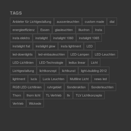
TAGS
Anbieter für Lichtgestaltung
aussenleuchten
custom made
dial
energieeffizienz
Essen
glasleuchten
Illuxtron
Insta
insta elektro
instalight
instalight 1060
instalight 1065
instalight flat
instalight glow
insta lightment
LED
led-downlights
led-einbauleuchten
LED-Lampen
LED-Leuchten
LED-Lichtlinien
LED-Technologie
ledlux linear
Licht
Lichtgestaltung
lichtkonzept
lichtkunst
light+building 2012
lightment
lucis
Lucis Leuchten
Multiline Licht
news led
RGB LED-Lichtlinien
ruhrgebiet
Sonderaktion
Sonderleuchten
Thorn
thorn licht
TL-Vertrieb
tlv
TLV Lichtkonzepte
Vertrieb
Wickede