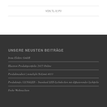
VON
TL-V| PV
UNSERE NEUSTEN BEITRÄGE
Insta Elektro GmbH
Illuxtron Produktportfolio 2015 Online
Produktneuheit | instalight NoLimit 4033
Produktinfo / LUNALED – Standard LED-Lichtdecken mit diffusierender Lichtfolie
Frohe Weihnachten