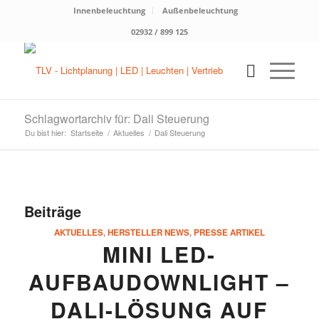
Innenbeleuchtung
Außenbeleuchtung
02932 / 899 125
Schlagwortarchiv für: Dali Steuerung
Du bist hier:
Startseite
/
Aktuelles
/
Dali Steuerung
Beiträge
AKTUELLES
,
HERSTELLER NEWS
,
PRESSE ARTIKEL
MINI LED-
AUFBAUDOWNLIGHT –
DALI-LÖSUNG AUF