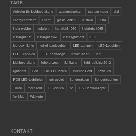
TAGS
Anbieter für Lichtgestaltung
aussenleuchten
custom made
dial
energieeffizienz
Essen
glasleuchten
Illuxtron
Insta
insta elektro
instalight
instalight 1060
instalight 1065
instalight flat
instalight glow
insta lightment
LED
led-downlights
led-einbauleuchten
LED-Lampen
LED-Leuchten
LED-Lichtlinien
LED-Technologie
ledlux linear
Licht
Lichtgestaltung
lichtkonzept
lichtkunst
light+building 2012
lightment
lucis
Lucis Leuchten
Multiline Licht
news led
RGB LED-Lichtlinien
ruhrgebiet
Sonderaktion
Sonderleuchten
Thorn
thorn licht
TL-Vertrieb
tlv
TLV Lichtkonzepte
Vertrieb
Wickede
KONTAKT