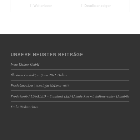
Weiterlesen
Details anzeigen
UNSERE NEUSTEN BEITRÄGE
Insta Elektro GmbH
Illuxtron Produktportfolio 2015 Online
Produktneuheit | instalight NoLimit 4033
Produktinfo / LUNALED – Standard LED-Lichtdecken mit diffusierender Lichtfolie
Frohe Weihnachten