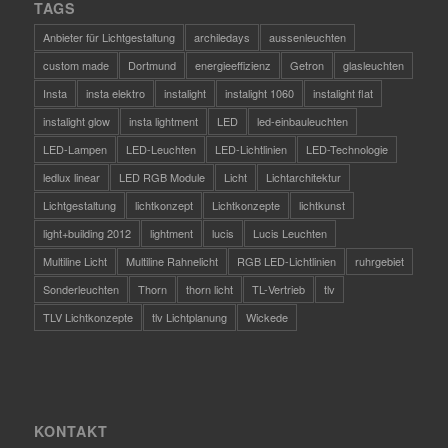
TAGS
Anbieter für Lichtgestaltung
archiledays
aussenleuchten
custom made
Dortmund
energieeffizienz
Getron
glasleuchten
Insta
insta elektro
instalight
instalight 1060
instalight flat
instalight glow
insta lightment
LED
led-einbauleuchten
LED-Lampen
LED-Leuchten
LED-Lichtlinien
LED-Technologie
ledlux linear
LED RGB Module
Licht
Lichtarchitektur
Lichtgestaltung
lichtkonzept
Lichtkonzepte
lichtkunst
light+building 2012
lightment
lucis
Lucis Leuchten
Multiline Licht
Multiline Rahnelicht
RGB LED-Lichtlinien
ruhrgebiet
Sonderleuchten
Thorn
thorn licht
TL-Vertrieb
tlv
TLV Lichtkonzepte
tlv Lichtplanung
Wickede
KONTAKT