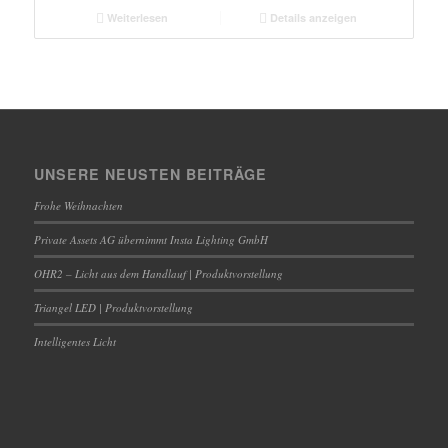
Weiterlesen
Details anzeigen
UNSERE NEUSTEN BEITRÄGE
Frohe Weihnachten
Private Assets AG übernimmt Insta Lighting GmbH
OHR2 – Licht aus dem Handlauf | Produktvorstellung
Triangel LED | Produktvorstellung
Intelligentes Licht