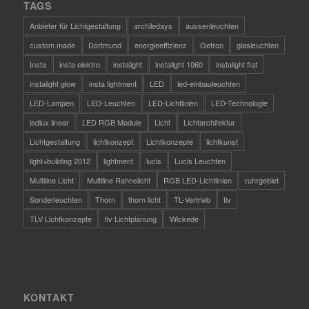
TAGS
Anbieter für Lichtgestaltung
archiledays
aussenleuchten
custom made
Dortmund
energieeffizienz
Getron
glasleuchten
Insta
insta elektro
instalight
instalight 1060
instalight flat
instalight glow
insta lightment
LED
led-einbauleuchten
LED-Lampen
LED-Leuchten
LED-Lichtlinien
LED-Technologie
ledlux linear
LED RGB Module
Licht
Lichtarchitektur
Lichtgestaltung
lichtkonzept
Lichtkonzepte
lichtkunst
light+building 2012
lightment
lucis
Lucis Leuchten
Multiline Licht
Multiline Rahnelicht
RGB LED-Lichtlinien
ruhrgebiet
Sonderleuchten
Thorn
thorn licht
TL-Vertrieb
tlv
TLV Lichtkonzepte
tlv Lichtplanung
Wickede
KONTAKT