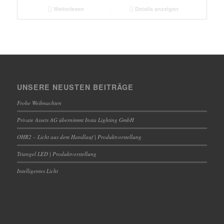
Weiterlesen
Details anzeigen
UNSERE NEUSTEN BEITRÄGE
Frohe Weihnachten
Private Assets AG übernimmt Insta Lighting GmbH
OHR2 – Licht aus dem Handlauf | Produktvorstellung
Triangel LED | Produktvorstellung
Intelligentes Licht