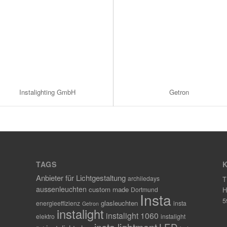
Instalighting GmbH
Getron
TAGS
Anbieter für Lichtgestaltung
archiledays
T
aussenleuchten
custom made
Dortmund
H
Insta
5
glasleuchten
energieeffizienz
insta
Getron
instalight
instalight 1060
elektro
instalight
insta lightment
LED