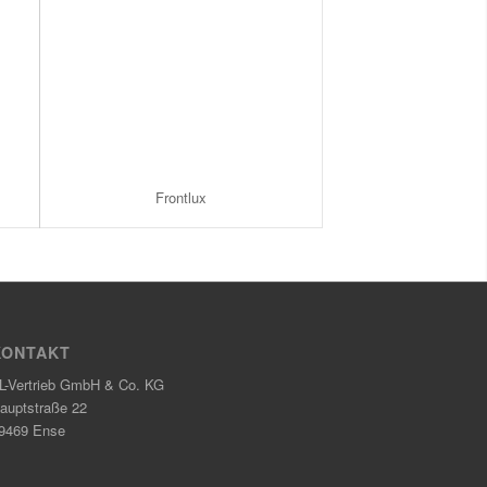
Frontlux
KONTAKT
L-Vertrieb GmbH & Co. KG
auptstraße 22
9469 Ense