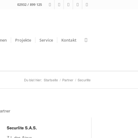
02932 / 899 125
men
Projekte
Service
Kontakt
Du bist hier:
Startseite
/
Partner
/
Securlite
artner
Securlite S.A.S.
Z.I. des Ajeux