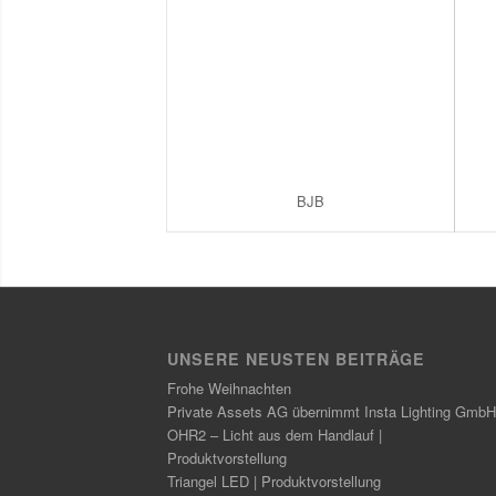
BJB
UNSERE NEUSTEN BEITRÄGE
Frohe Weihnachten
Private Assets AG übernimmt Insta Lighting GmbH
OHR2 – Licht aus dem Handlauf |
Produktvorstellung
Triangel LED | Produktvorstellung